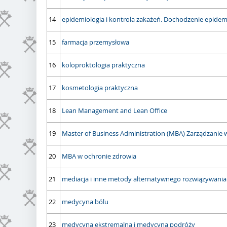
14
epidemiologia i kontrola zakażeń. Dochodzenie epidem
15
farmacja przemysłowa
16
koloproktologia praktyczna
17
kosmetologia praktyczna
18
Lean Management and Lean Office
19
Master of Business Administration (MBA) Zarządzanie 
20
MBA w ochronie zdrowia
21
mediacja i inne metody alternatywnego rozwiązywani
22
medycyna bólu
23
medycyna ekstremalna i medycyna podróży