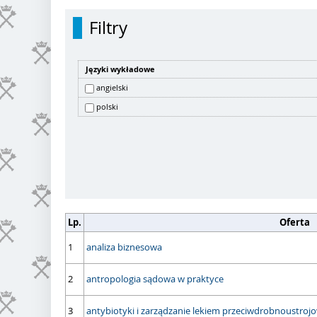
Filtry
Języki wykładowe
angielski
polski
Lp.
Oferta
1
analiza biznesowa
2
antropologia sądowa w praktyce
3
antybiotyki i zarządzanie lekiem przeciwdrobnoustroj