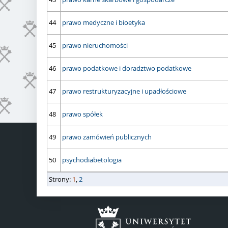
44
prawo medyczne i bioetyka
45
prawo nieruchomości
46
prawo podatkowe i doradztwo podatkowe
47
prawo restrukturyzacyjne i upadłościowe
48
prawo spółek
49
prawo zamówień publicznych
50
psychodiabetologia
strony
Strony:
długość strony
1
,
2