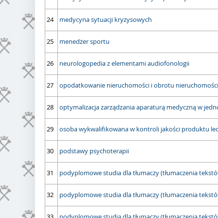
24
medycyna sytuacji kryzysowych
25
menedżer sportu
26
neurologopedia z elementami audiofonologii
27
opodatkowanie nieruchomości i obrotu nieruchomośc
28
optymalizacja zarządzania aparaturą medyczną w jedn
29
osoba wykwalifikowana w kontroli jakości produktu l
30
podstawy psychoterapii
31
podyplomowe studia dla tłumaczy (tłumaczenia tekstów 
32
podyplomowe studia dla tłumaczy (tłumaczenia tekstów 
33
podyplomowe studia dla tłumaczy (tłumaczenia tekstów 