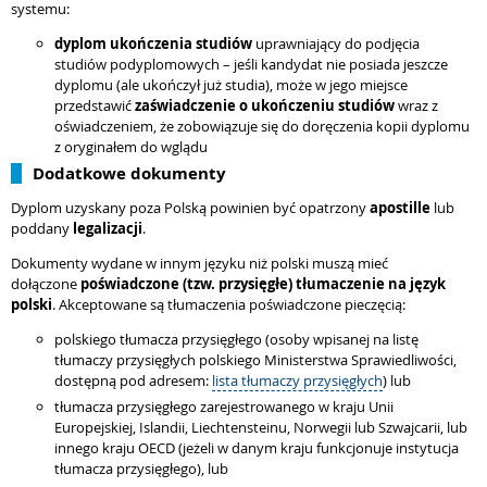
systemu:
dyplom ukończenia studiów
uprawniający do podjęcia
studiów podyplomowych – jeśli kandydat nie posiada jeszcze
dyplomu (ale ukończył już studia), może w jego miejsce
przedstawić
zaświadczenie o ukończeniu studiów
wraz z
oświadczeniem, że zobowiązuje się do doręczenia kopii dyplomu
z oryginałem do wglądu
Dodatkowe dokumenty
Dyplom uzyskany poza Polską powinien być opatrzony
apostille
lub
poddany
legalizacji
.
Dokumenty wydane w innym języku niż polski muszą mieć
dołączone
poświadczone (tzw. przysięgłe) tłumaczenie na język
polski
. Akceptowane są tłumaczenia poświadczone pieczęcią:
polskiego tłumacza przysięgłego (osoby wpisanej na listę
tłumaczy przysięgłych polskiego Ministerstwa Sprawiedliwości,
dostępną pod adresem:
lista tłumaczy przysięgłych
) lub
tłumacza przysięgłego zarejestrowanego w kraju Unii
Europejskiej, Islandii, Liechtensteinu, Norwegii lub Szwajcarii, lub
innego kraju OECD (jeżeli w danym kraju funkcjonuje instytucja
tłumacza przysięgłego), lub