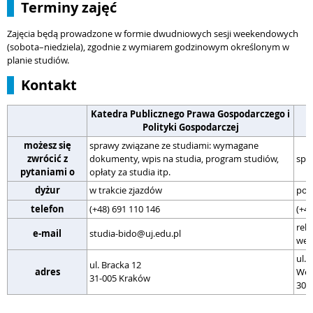
Terminy zajęć
Zajęcia będą prowadzone w formie dwudniowych sesji weekendowych
(sobota–niedziela), zgodnie z wymiarem godzinowym określonym w
planie studiów.
Kontakt
Katedra Publicznego Prawa Gospodarczego i
Polityki Gospodarczej
możesz się
sprawy związane ze studiami: wymagane
zwrócić z
dokumenty, wpis na studia, program studiów,
spr
pytaniami o
opłaty za studia itp.
dyżur
w trakcie zjazdów
pon
telefon
(+48) 691 110 146
(+48
rek
e-mail
studia-bido@uj.edu.pl
wel
ul. 
ul. Bracka 12
adres
Wel
31-005 Kraków
30-