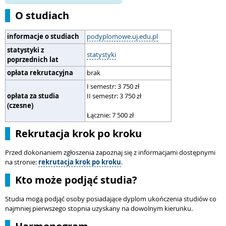
O studiach
informacje o studiach
podyplomowe.uj.edu.pl
statystyki z
statystyki
poprzednich lat
opłata rekrutacyjna
brak
I semestr: 3 750 zł
opłata za studia
II semestr: 3 750 zł
(czesne)
Łącznie: 7 500 zł
Rekrutacja krok po kroku
Przed dokonaniem zgłoszenia zapoznaj się z informacjami dostępnymi
na stronie:
rekrutacja krok po kroku
.
Kto może podjąć studia?
Studia mogą podjąć osoby posiadające dyplom ukończenia studiów co
najmniej pierwszego stopnia uzyskany na dowolnym kierunku.