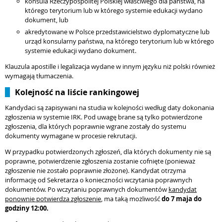
konsula Rzeczypospolitej Polskiej właściwego dla państwa, na
którego terytorium lub w którego systemie edukacji wydano
dokument, lub
akredytowane w Polsce przedstawicielstwo dyplomatyczne lub
urząd konsularny państwa, na którego terytorium lub w którego
systemie edukacji wydano dokument.
Klauzula apostille i legalizacja wydane w innym języku niż polski również
wymagają tłumaczenia.
Kolejność na liście rankingowej
Kandydaci są zapisywani na studia w kolejności według daty dokonania
zgłoszenia w systemie IRK. Pod uwagę brane są tylko potwierdzone
zgłoszenia, dla których poprawnie wgrane zostały do systemu
dokumenty wymagane w procesie rekrutacji.
W przypadku potwierdzonych zgłoszeń, dla których dokumenty nie są
poprawne, potwierdzenie zgłoszenia zostanie cofnięte (ponieważ
zgłoszenie nie zostało poprawnie złożone). Kandydat otrzyma
informację od Sekretarza o konieczności wczytania poprawnych
dokumentów. Po wczytaniu poprawnych dokumentów
kandydat
ponownie potwierdza zgłoszenie
, ma taką możliwość
do 7 maja do
godziny 12:00.