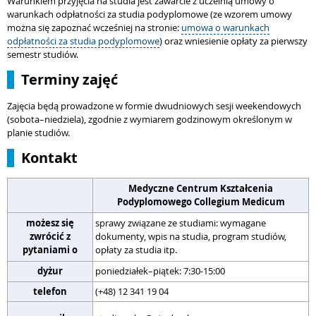
Warunkiem przyjęcia na studia jest zawarcie z uczelnią umowy o
warunkach odpłatności za studia podyplomowe (ze wzorem umowy
można się zapoznać wcześniej na stronie:
umowa o warunkach
odpłatności za studia podyplomowe
) oraz wniesienie opłaty za pierwszy
semestr studiów.
Terminy zajęć
Zajęcia będą prowadzone w formie dwudniowych sesji weekendowych
(sobota–niedziela), zgodnie z wymiarem godzinowym określonym w
planie studiów.
Kontakt
Medyczne Centrum Kształcenia
Podyplomowego Collegium Medicum
możesz się
sprawy związane ze studiami: wymagane
zwrócić z
dokumenty, wpis na studia, program studiów,
s
pytaniami o
opłaty za studia itp.
dyżur
poniedziałek–piątek: 7:30-15:00
p
telefon
(+48) 12 341 19 04
(
r