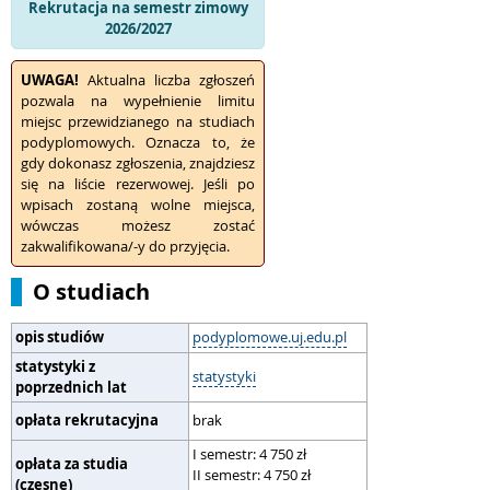
Rekrutacja na semestr zimowy
2026/2027
UWAGA!
Aktualna liczba zgłoszeń
pozwala na wypełnienie limitu
miejsc przewidzianego na studiach
podyplomowych. Oznacza to, że
gdy dokonasz zgłoszenia, znajdziesz
się na liście rezerwowej. Jeśli po
wpisach zostaną wolne miejsca,
wówczas możesz zostać
zakwalifikowana/-y do przyjęcia.
O studiach
opis studiów
podyplomowe.uj.edu.pl
statystyki z
statystyki
poprzednich lat
opłata rekrutacyjna
brak
I semestr: 4 750 zł
opłata za studia
II semestr: 4 750 zł
(czesne)