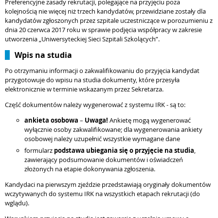
Preferencyjne zasady rekrutacji, polegające na przyjęciu poza
kolejnością nie więcej niż trzech kandydatów, przewidziane zostały dla
kandydatów zgłoszonych przez szpitale uczestniczące w porozumieniu z
dnia 20 czerwca 2017 roku w sprawie podjęcia współpracy w zakresie
utworzenia „Uniwersyteckiej Sieci Szpitali Szkolących”.
Wpis na studia
Po otrzymaniu informacji o zakwalifikowaniu do przyjęcia kandydat
przygotowuje do wpisu na studia dokumenty, które przesyła
elektronicznie w terminie wskazanym przez Sekretarza.
Część dokumentów należy wygenerować z systemu IRK - są to:
ankieta osobowa
–
Uwaga!
Ankietę mogą wygenerować
wyłącznie osoby zakwalifikowane; dla wygenerowania ankiety
osobowej należy uzupełnić wszystkie wymagane dane
formularz
podstawa ubiegania się o przyjęcie na studia
,
zawierający podsumowanie dokumentów i oświadczeń
złożonych na etapie dokonywania zgłoszenia.
Kandydaci na pierwszym zjeździe przedstawiają oryginały dokumentów
wczytywanych do systemu IRK na wszystkich etapach rekrutacji (do
wglądu).