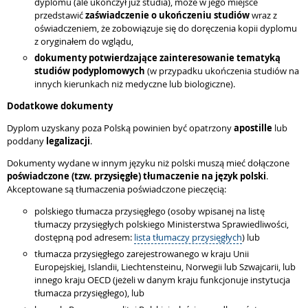
dyplomu (ale ukończył już studia), może w jego miejsce
przedstawić
zaświadczenie o ukończeniu studiów
wraz z
oświadczeniem, że zobowiązuje się do doręczenia kopii dyplomu
z oryginałem do wglądu,
dokumenty potwierdzające zainteresowanie tematyką
studiów podyplomowych
(w przypadku ukończenia studiów na
innych kierunkach niż medyczne lub biologiczne).
Dodatkowe dokumenty
Dyplom uzyskany poza Polską powinien być opatrzony
apostille
lub
poddany
legalizacji
.
Dokumenty wydane w innym języku niż polski muszą mieć dołączone
poświadczone (tzw. przysięgłe) tłumaczenie na język polski
.
Akceptowane są tłumaczenia poświadczone pieczęcią:
polskiego tłumacza przysięgłego (osoby wpisanej na listę
tłumaczy przysięgłych polskiego Ministerstwa Sprawiedliwości,
dostępną pod adresem:
lista tłumaczy przysięgłych
) lub
tłumacza przysięgłego zarejestrowanego w kraju Unii
Europejskiej, Islandii, Liechtensteinu, Norwegii lub Szwajcarii, lub
innego kraju OECD (jeżeli w danym kraju funkcjonuje instytucja
tłumacza przysięgłego), lub