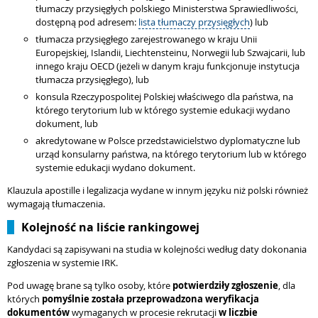
tłumaczy przysięgłych polskiego Ministerstwa Sprawiedliwości,
dostępną pod adresem:
lista tłumaczy przysięgłych
) lub
tłumacza przysięgłego zarejestrowanego w kraju Unii
Europejskiej, Islandii, Liechtensteinu, Norwegii lub Szwajcarii, lub
innego kraju OECD (jeżeli w danym kraju funkcjonuje instytucja
tłumacza przysięgłego), lub
konsula Rzeczypospolitej Polskiej właściwego dla państwa, na
którego terytorium lub w którego systemie edukacji wydano
dokument, lub
akredytowane w Polsce przedstawicielstwo dyplomatyczne lub
urząd konsularny państwa, na którego terytorium lub w którego
systemie edukacji wydano dokument.
Klauzula apostille i legalizacja wydane w innym języku niż polski również
wymagają tłumaczenia.
Kolejność na liście rankingowej
Kandydaci są zapisywani na studia w kolejności według daty dokonania
zgłoszenia w systemie IRK.
Pod uwagę brane są tylko osoby, które
potwierdziły zgłoszenie
, dla
których
pomyślnie została przeprowadzona weryfikacja
dokumentów
wymaganych w procesie rekrutacji
w liczbie