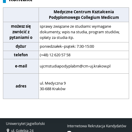
Medyczne Centrum Kształcenia
Podyplomowego Collegium Medicum
możesz się
sprawy związane ze studiami: wymagane
zwrócić z
dokumenty, wpis na studia, program studiów,
s
pytaniami o
opłaty za studia itp.
dyżur
poniedziałek–piątek: 7:30-15:00
p
telefon
(+48) 12 620 57 58
(
r
e-mail
ujcmstudiapodyplabm@cm-uj.krakow.pl
w
u
ul. Medyczna 9
W
adres
30-688 Kraków
3
Uniwersytet Jagielloński
Internetowa Rekrutacja Kandydatów
ul. Gołębia 24