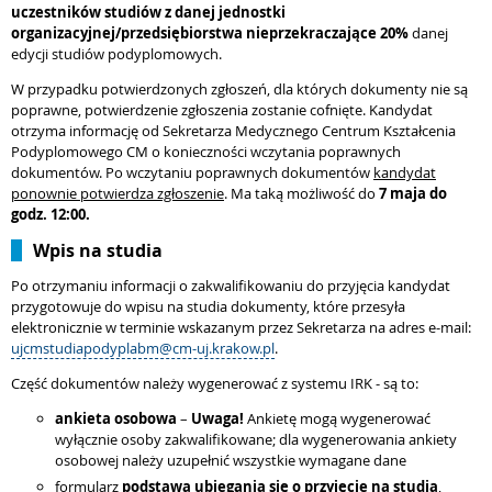
uczestników studiów z danej jednostki
organizacyjnej/przedsiębiorstwa nieprzekraczające 20%
danej
edycji studiów podyplomowych.
W przypadku potwierdzonych zgłoszeń, dla których dokumenty nie są
poprawne, potwierdzenie zgłoszenia zostanie cofnięte. Kandydat
otrzyma informację od Sekretarza Medycznego Centrum Kształcenia
Podyplomowego CM o konieczności wczytania poprawnych
dokumentów. Po wczytaniu poprawnych dokumentów
kandydat
ponownie potwierdza zgłoszenie
. Ma taką możliwość do
7 maja
do
godz. 12:00.
Wpis na studia
Po otrzymaniu informacji o zakwalifikowaniu do przyjęcia kandydat
przygotowuje do wpisu na studia dokumenty, które przesyła
elektronicznie w terminie wskazanym przez Sekretarza na adres e-mail:
ujcmstudiapodyplabm@cm-uj.krakow.pl
.
Część dokumentów należy wygenerować z systemu IRK - są to:
ankieta osobowa
–
Uwaga!
Ankietę mogą wygenerować
wyłącznie osoby zakwalifikowane; dla wygenerowania ankiety
osobowej należy uzupełnić wszystkie wymagane dane
formularz
podstawa ubiegania się o przyjęcie na studia
,