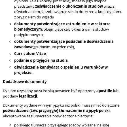
dyplomu (ale ukończył już studia), może w jego miejsce
przedstawić
zaświadczenie o ukończeniu studiów
wraz z
oświadczeniem, że zobowiązuje się do doręczenia kopii dyplomu
z oryginałem do wglądu
dokumenty potwierdzające zatrudnienie w sektorze
biomedycznym
,
obejmujące cały okres trwania studiów
podyplomowych,
dokumenty potwierdzające posiadanie doświadczenia
zawodowego
(minimum jeden rok),
Curriculum Vitae
,
podanie o przyjęcie na studia
,
oświadczenie kandydata o spełnieniu warunków w
projekcie.
Dodatkowe dokumenty
Dyplom uzyskany poza Polską powinien być opatrzony
apostille
lub
poddany
legalizacji
.
Dokumenty wydane w innym języku niż polski muszą mieć dołączone
poświadczone (tzw. przysięgłe) tłumaczenie na język polski
.
Akceptowane są tłumaczenia poświadczone pieczęcią:
polskiego tłumacza przysięgłego (osoby wpisanej na listę