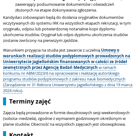
zawierający podsumowanie dokumentów i oświadczeń
złożonych na etapie dokonywania zgłoszenia.
Kandydaci zobowiązani będą do dosłania oryginałów dokumentów
wczytywanych do systemu IRK na wszystkich etapach rekrutacji, w tym
oryginału, odpisu lub potwierdzonej notarialnie kopii dyplomu
ukończenia studiów. Oryginał lub odpis dyplomu ukończenia studiów
zostanie zwrócony na pierwszym zjeździe.
Warunkiem przyjęcia na studia jest zawarcie z uczelnią
Umowy o
warunkach realizacji studiów podyplomowych prowadzonych na
Uniwersytecie Jagiellońskim finansowanych w całości ze źródeł
zewnętrznych przez Agencję Badań Medycznych
w ramach
konkursu nr ABM/2023/6 na opracowanie i realizację autorskiego
programu studiów podyplomowych z zakresu nauk biomedycznych
(Zarządzenie nr 31 Rektora Uniwersytetu Jagiellońskiego z dnia 19 marca
2024 roku)
.
Terminy zajęć
Zajęcia będą prowadzone w formie dwudniowych sesji weekendowych
(sobota–niedziela), zgodnie z wymiarem godzinowym określonym w
planie studiów. Obecność na wszystkich zajęciach jest obowiązkowa.
Kontakt