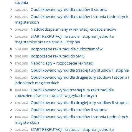
stopnia
Opublikowano wyniki dla studiów II stopnia
24.07.2025 |
Opublikowano wyniki dla studiów I stopnia i jednolitych
18.07.2025 |
magisterskich
Nadchodzące zmiany w rekrutacji cudzoziemców
06.06.2025 |
START REKRUTACJI na studia I stopnia i jednolite
02.06.2025 |
magisterskie oraz na studia II stopnia
Rozpoczęcie rekrutacji dla cudzoziemców
04.03.2025 |
Rozpoczęcie rekrutacji do SMO
28.02.2025 |
Nabór ciągły – rozpoczęcie rekrutacji
17.02.2025 |
Opublikowano wyniki dla trzeciej tury studiów II stopnia
25.09.2024 |
Opublikowano wyniki dla drugiej tury studiów I stopnia i
18.09.2024 |
jednolitych magisterskich
Opublikowano wyniki trzeciej tury rekrutacji dla
18.09.2024 |
cudzoziemców i na studiach w językach obcych
Opublikowano wyniki dla drugiej tury studiów II stopnia
12.09.2024 |
Opublikowano wyniki dla studiów II stopnia
25.07.2024 |
Opublikowano wyniki dla studiów I stopnia i jednolitych
18.07.2024 |
magisterskich
START REKRUTACJI na studia I stopnia i jednolite
04.06.2024 |