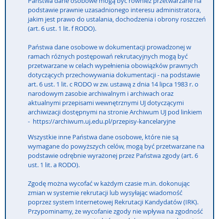
Państwa dane osobowe mogą być również przetwarzane na
podstawie prawnie uzasadnionego interesu administratora,
jakim jest prawo do ustalania, dochodzenia i obrony roszczeń
(art. 6 ust. 1 lit. f RODO).
Państwa dane osobowe w dokumentacji prowadzonej w
ramach różnych postępowań rekrutacyjnych mogą być
przetwarzane w celach wypełnienia obowiązków prawnych
dotyczących przechowywania dokumentacji - na podstawie
art. 6 ust. 1 lit. c RODO w zw. ustawą z dnia 14 lipca 1983 r. o
narodowym zasobie archiwalnym i archiwach oraz
aktualnymi przepisami wewnętrznymi UJ dotyczącymi
archiwizacji dostępnymi na stronie Archiwum UJ pod linkiem
- https://archiwum.uj.edu.pl/przepisy-kancelaryjne
Wszystkie inne Państwa dane osobowe, które nie są
wymagane do powyższych celów, mogą być przetwarzane na
podstawie odrębnie wyrażonej przez Państwa zgody (art. 6
ust. 1 lit. a RODO).
Zgodę można wycofać w każdym czasie m.in. dokonując
zmian w systemie rekrutacji lub wysyłając wiadomość
poprzez system Internetowej Rekrutacji Kandydatów (IRK).
Przypominamy, że wycofanie zgody nie wpływa na zgodność