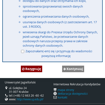
dostępu do danych oraz otrzymania ich kopii,
sprostowania (poprawiania) swoich danych
osobowych,
ograniczenia przetwarzania danych osobowych,
usunięcia danych osobowych (z zastrzeżeniem art. 17
ust. 3 RODO),
wniesienia skargi do Prezesa Urzędu Ochrony Danych,
jeżeli uznają Państwo, że przetwarzanie danych
osobowych narusza przepisy prawa w zakresie
ochrony danych osobowych.
Zapoznałam(-em) się i przyjmuję do wiadomości
powyższą informację
Rezygnuję
Kontynuuj
Uniwersytet Jagielloński
Internetowa Rekrutacja Kandydatów
ul. Gołębia 24
mapa strony
31-007 Kraków
deklaracja dostępności
tel: (+48) 12 663 26 -60 -62
kontakt
www:
http://www.uj.edu.pl/