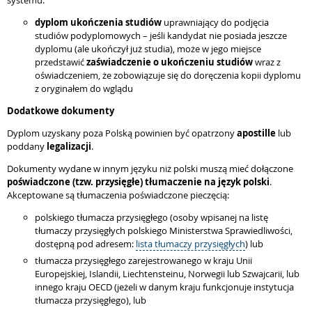
systemu:
dyplom ukończenia studiów
uprawniający do podjęcia
studiów podyplomowych – jeśli kandydat nie posiada jeszcze
dyplomu (ale ukończył już studia), może w jego miejsce
przedstawić
zaświadczenie o ukończeniu studiów
wraz z
oświadczeniem, że zobowiązuje się do doręczenia kopii dyplomu
z oryginałem do wglądu
Dodatkowe dokumenty
Dyplom uzyskany poza Polską powinien być opatrzony
apostille
lub
poddany
legalizacji
.
Dokumenty wydane w innym języku niż polski muszą mieć dołączone
poświadczone (tzw. przysięgłe) tłumaczenie na język polski
.
Akceptowane są tłumaczenia poświadczone pieczęcią:
polskiego tłumacza przysięgłego (osoby wpisanej na listę
tłumaczy przysięgłych polskiego Ministerstwa Sprawiedliwości,
dostępną pod adresem:
lista tłumaczy przysięgłych
) lub
tłumacza przysięgłego zarejestrowanego w kraju Unii
Europejskiej, Islandii, Liechtensteinu, Norwegii lub Szwajcarii, lub
innego kraju OECD (jeżeli w danym kraju funkcjonuje instytucja
tłumacza przysięgłego), lub