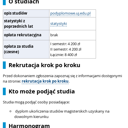
O studiach
opis studiów
podyplomowe.uj.edu.pl
statystyki z
statystyki
poprzednich lat
opłata rekrutacyjna
brak
I semestr: 4 200 zł
opłata za studia
II semestr: 4 200 zł
(czesne)
Łącznie: 8 400 zł
Rekrutacja krok po kroku
Przed dokonaniem zgłoszenia zapoznaj się z informacjami dostępnymi
na stronie:
rekrutacja krok po kroku
.
Kto może podjąć studia
Studia mogą podjąć osoby posiadające:
dyplom ukończenia studiów magisterskich uzyskany na
dowolnym kierunku
Harmonogram