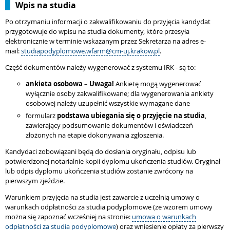
Wpis na studia
Po otrzymaniu informacji o zakwalifikowaniu do przyjęcia kandydat
przygotowuje do wpisu na studia dokumenty, które przesyła
elektronicznie w terminie wskazanym przez Sekretarza na adres e-
mail:
studiapodyplomowe.wfarm@cm-uj.krakow.pl
.
Część dokumentów należy wygenerować z systemu IRK - są to:
ankieta osobowa
–
Uwaga!
Ankietę mogą wygenerować
wyłącznie osoby zakwalifikowane; dla wygenerowania ankiety
osobowej należy uzupełnić wszystkie wymagane dane
formularz
podstawa ubiegania się o przyjęcie na studia
,
zawierający podsumowanie dokumentów i oświadczeń
złożonych na etapie dokonywania zgłoszenia.
Kandydaci zobowiązani będą do dosłania oryginału, odpisu lub
potwierdzonej notarialnie kopii dyplomu ukończenia studiów. Oryginał
lub odpis dyplomu ukończenia studiów zostanie zwrócony na
pierwszym zjeździe.
Warunkiem przyjęcia na studia jest zawarcie z uczelnią umowy o
warunkach odpłatności za studia podyplomowe (ze wzorem umowy
można się zapoznać wcześniej na stronie:
umowa o warunkach
odpłatności za studia podyplomowe
) oraz wniesienie opłaty za pierwszy