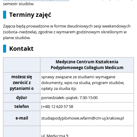
semestr studiów.
Terminy zajęć
Zajęcia będą prowadzone w formie dwudniowych sesji weekendowych
(sobota–niedziela), zgodnie z wymiarem godzinowym określonym w
planie studiów.
Kontakt
Medyczne Centrum Kształcenia
Podyplomowego Collegium Medicum
możesz się
sprawy związane ze studiami: wymagane
zwrócić z
dokumenty, wpis na studia, program studiów,
s
pytaniami o
opłaty za studia itp.
dyżur
poniedziałek–piątek: 7:30-15:00
p
telefon
(+48) 12 620 57 58
(
r
e-mail
studiapodyplomowe.wfarm@cm-uj.krakow.pl
w
u
ul. Medyczna 9
W