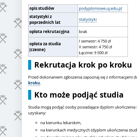
opis studiów
podyplomowe.uj.edu.pl
statystyki z
statystyki
poprzednich lat
opłata rekrutacyjna
brak
I semestr: 4 750 zł
opłata za studia
II semestr: 4 750 zł
(czesne)
Łącznie: 9 500 zł
Rekrutacja krok po kroku
Przed dokonaniem zgłoszenia zapoznaj się z informacjami d
kroku
.
Kto może podjąć studia
Studia mogą podjąć osoby posiadające dyplom ukończenia s
uzyskany:
na kierunku lekarskim,
na kierunkach medycznych (dyplom ukończenia studi