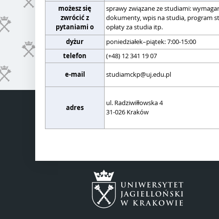
możesz się
sprawy związane ze studiami: wymaga
zwrócić z
dokumenty, wpis na studia, program s
pytaniami o
opłaty za studia itp.
dyżur
poniedziałek–piątek: 7:00-15:00
telefon
(+48) 12 341 19 07
e-mail
studiamckp@uj.edu.pl
ul. Radziwiłłowska 4
adres
31-026 Kraków