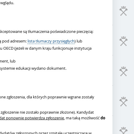
 wglądu.
Akceptowane są tłumaczenia poświadczone pieczęcią:
pną pod adresem:
lista tłumaczy przysięgłych
) lub
aju OECD (jeżeli w danym kraju funkcjonuje instytucja
ment, lub
 systemie edukacji wydano dokument.
one zgłoszenia, dla których poprawnie wgrane zostały
zgłoszenie nie zostało poprawnie złożone). Kandydat
at ponownie potwierdza zgłoszenie
, ma taką możliwość
do
andydatów zgłoszonych przez szpitale uczestniczące w