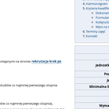
Harmonogram
Kryteria kwalifik
Dokonani
Formular
Kolejność
Wpis na 
Terminy zajęć
Kontakt
ostępnymi na stronie:
rekrutacja krok po
Jednost
Po
J
tudiów co najmniej pierwszego stopnia
Minimalna l
ów co najmniej pierwszego stopnia),
Wyma