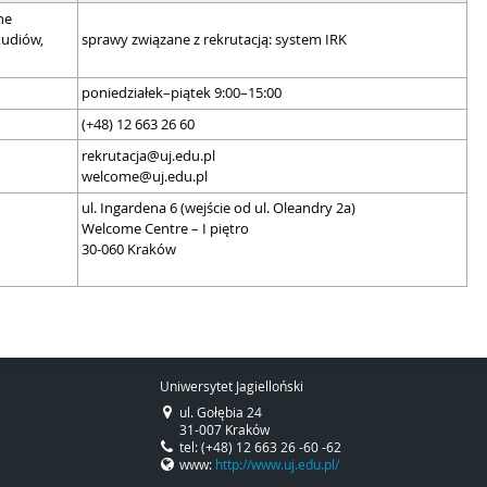
ne
tudiów,
sprawy związane z rekrutacją: system IRK
poniedziałek–piątek 9:00–15:00
(+48) 12 663 26 60
rekrutacja@uj.edu.pl
welcome@uj.edu.pl
ul. Ingardena 6 (wejście od ul. Oleandry 2a)
Welcome Centre – I piętro
30-060 Kraków
Uniwersytet Jagielloński
ul. Gołębia 24
31-007 Kraków
tel: (+48) 12 663 26 -60 -62
www:
http://www.uj.edu.pl/