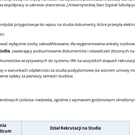
 współpracy w zakresie utworzenia „Uniwersyteckiej Sieci Szpitali Szkolącyc
kandydat przygotowuje do wpisu na studia dokumenty, które przesyła elektr
to:
ać wyłącznie osoby zakwalifikowane; dla wygenerowania ankiety osobowe
studia
, zawierający podsumowanie dokumentów i oświadczeń złożonych na 
dokumentów wczytywanych do systemu IRK na wszystkich etapach rekrutacji
mowy o warunkach odpłatności za studia podyplomowe (ze wzorem umowy moż
sienie opłaty za pierwszy semestr studiów.
endowych (sobota–niedziela), zgodnie z wymiarem godzinowym określonym
nia
Dział Rekrutacji na Studia
dicum