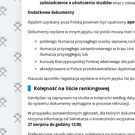
zaświadczenie o ukończeniu studiów
wraz z oświa
Dodatkowe dokumenty
Dyplom uzyskany poza Polską powinien być opatrzony
apos
Dokumenty wydane w innym języku niż polski muszą mieć 
polskiego tłumacza przysięgłego (osoby wpisanej na 
tłumacza przysięgłego zarejestrowanego w kraju Unii Eu
tłumacza przysięgłego), lub
konsula Rzeczypospolitej Polskiej właściwego dla pa
akredytowane w Polsce przedstawicielstwo dyplomat
Klauzula apostille i legalizacja wydane w innym języku niż 
Kolejność na liście rankingowej
Kandydaci są zapisywani na studia w kolejności według dat
do systemu dokumenty wymagane w procesie rekrutacji.
W przypadku potwierdzonych zgłoszeń, dla których dokument
otrzyma informację od Sekretarza o konieczności wczyt
27 sierpnia do godziny 12:00.
Preferencyjne zasady rekrutacji, polegające na przyjęciu po