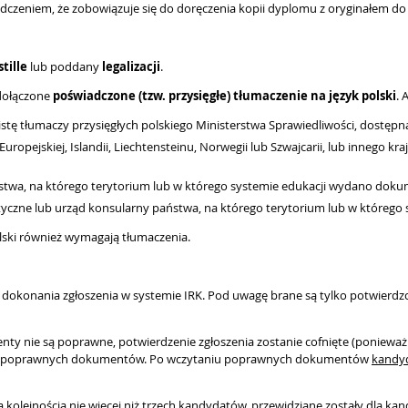
dczeniem, że zobowiązuje się do doręczenia kopii dyplomu z oryginałem do
tille
lub poddany
legalizacji
.
dołączone
poświadczone (tzw. przysięgłe) tłumaczenie na język polski
. 
listę tłumaczy przysięgłych polskiego Ministerstwa Sprawiedliwości, dostę
ropejskiej, Islandii, Liechtensteinu, Norwegii lub Szwajcarii, lub innego kr
ństwa, na którego terytorium lub w którego systemie edukacji wydano doku
yczne lub urząd konsularny państwa, na którego terytorium lub w którego
polski również wymagają tłumaczenia.
y dokonania zgłoszenia w systemie IRK. Pod uwagę brane są tylko potwierdz
y nie są poprawne, potwierdzenie zgłoszenia zostanie cofnięte (ponieważ 
ania poprawnych dokumentów. Po wczytaniu poprawnych dokumentów
kandyd
za kolejnością nie więcej niż trzech kandydatów, przewidziane zostały dla k