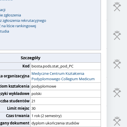
acji
e zgłoszenia
z zgłoszenia rekrutacyjnego
 na liście rankingowej
studia
Szczegóły
Kod
biosta.pods.stat_pod_PC
Medyczne Centrum Kształcenia
ka organizacyjna
Podyplomowego Collegium Medicum
ziom kształcenia
podyplomowe
ęzyki wykładowe
polski
iczba studentów
21
Limit miejsc
30
Czas trwania
1 rok (2 semestry)
gany dokument
dyplom ukończenia studiów