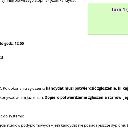
jmniej pierwszego stopnia), jeżeli kandydat
Tura 1 
o godz. 12:00
ku
K. Po dokonaniu zgłoszenia
kandydat musi potwierdzić zgłoszenie, klikaj
okonywać w nim już zmian.
Dopiero potwierdzenie zgłoszenia stanowi je
ać do systemu:
cia studiów podyplomowych – jeśli kandydat nie posiada jeszcze dyplomu (a