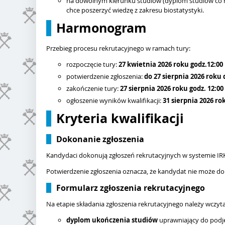
na dowolnym kierunku studiów (dyplom studiów co na
chce poszerzyć wiedzę z zakresu biostatystyki.
Harmonogram
Przebieg procesu rekrutacyjnego w ramach tury:
rozpoczęcie tury:
27 kwietnia
2026 roku godz.12:00
potwierdzenie zgłoszenia:
do
27 sierpnia
2026 roku d
zakończenie tury:
27 sierpnia
2026 roku godz. 12:00
ogłoszenie wyników kwalifikacji:
31 sierpnia 2026 ro
Kryteria kwalifikacji
Dokonanie zgłoszenia
Kandydaci dokonują zgłoszeń rekrutacyjnych w systemie IR
Potwierdzenie zgłoszenia oznacza, że kandydat nie może d
Formularz zgłoszenia rekrutacyjnego
Na etapie składania zgłoszenia rekrutacyjnego należy wczyt
dyplom ukończenia studiów
uprawniający do podję