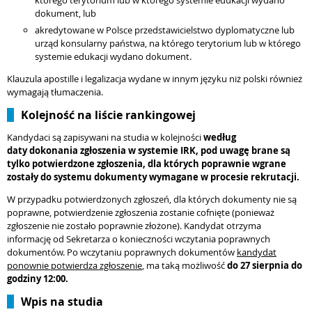
którego terytorium lub w którego systemie edukacji wydano
dokument, lub
akredytowane w Polsce przedstawicielstwo dyplomatyczne lub
urząd konsularny państwa, na którego terytorium lub w którego
systemie edukacji wydano dokument.
Klauzula apostille i legalizacja wydane w innym języku niż polski również
wymagają tłumaczenia.
Kolejność na liście rankingowej
Kandydaci są zapisywani na studia w kolejności
według
daty
dokonania zgłoszenia w systemie IRK, pod uwagę brane są
tylko potwierdzone zgłoszenia, dla których poprawnie wgrane
zostały do
systemu dokumenty wymagane w procesie rekrutacji.
W przypadku potwierdzonych zgłoszeń, dla których dokumenty nie są
poprawne, potwierdzenie zgłoszenia zostanie cofnięte (ponieważ
zgłoszenie nie zostało poprawnie złożone). Kandydat otrzyma
informację od Sekretarza o konieczności wczytania poprawnych
dokumentów. Po wczytaniu poprawnych dokumentów
kandydat
ponownie potwierdza zgłoszenie
, ma taką możliwość
do 27 sierpnia do
godziny 12:00.
Wpis na studia