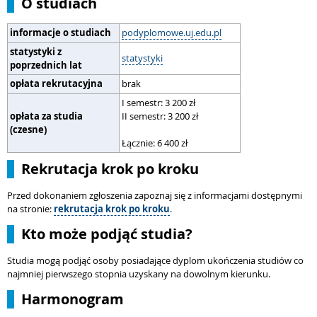
O studiach
informacje o studiach
podyplomowe.uj.edu.pl
statystyki z
statystyki
poprzednich lat
opłata rekrutacyjna
brak
I semestr: 3 200 zł
opłata za studia
II semestr: 3 200 zł
(czesne)
Łącznie: 6 400 zł
Rekrutacja krok po kroku
Przed dokonaniem zgłoszenia zapoznaj się z informacjami dostępnymi
na stronie:
rekrutacja krok po kroku
.
Kto może podjąć studia?
Studia mogą podjąć osoby posiadające dyplom ukończenia studiów co
najmniej pierwszego stopnia uzyskany na dowolnym kierunku.
Harmonogram