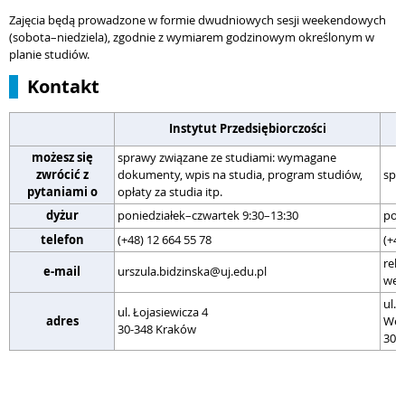
Zajęcia będą prowadzone w formie dwudniowych sesji weekendowych
(sobota–niedziela), zgodnie z wymiarem godzinowym określonym w
planie studiów.
Kontakt
Instytut Przedsiębiorczości
możesz się
sprawy związane ze studiami: wymagane
zwrócić z
dokumenty, wpis na studia, program studiów,
spr
pytaniami o
opłaty za studia itp.
dyżur
poniedziałek–czwartek 9:30–13:30
pon
telefon
(+48) 12 664 55 78
(+48
rek
e-mail
urszula.bidzinska@uj.edu.pl
wel
ul. 
ul. Łojasiewicza 4
adres
Wel
30-348 Kraków
30-