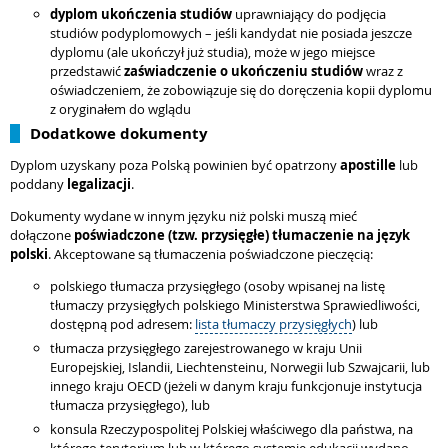
dyplom ukończenia studiów
uprawniający do podjęcia
studiów podyplomowych – jeśli kandydat nie posiada jeszcze
dyplomu (ale ukończył już studia), może w jego miejsce
przedstawić
zaświadczenie o ukończeniu studiów
wraz z
oświadczeniem, że zobowiązuje się do doręczenia kopii dyplomu
z oryginałem do wglądu
Dodatkowe dokumenty
Dyplom uzyskany poza Polską powinien być opatrzony
apostille
lub
poddany
legalizacji
.
Dokumenty wydane w innym języku niż polski muszą mieć
dołączone
poświadczone (tzw. przysięgłe) tłumaczenie na język
polski
. Akceptowane są tłumaczenia poświadczone pieczęcią:
polskiego tłumacza przysięgłego (osoby wpisanej na listę
tłumaczy przysięgłych polskiego Ministerstwa Sprawiedliwości,
dostępną pod adresem:
lista tłumaczy przysięgłych
) lub
tłumacza przysięgłego zarejestrowanego w kraju Unii
Europejskiej, Islandii, Liechtensteinu, Norwegii lub Szwajcarii, lub
innego kraju OECD (jeżeli w danym kraju funkcjonuje instytucja
tłumacza przysięgłego), lub
konsula Rzeczypospolitej Polskiej właściwego dla państwa, na