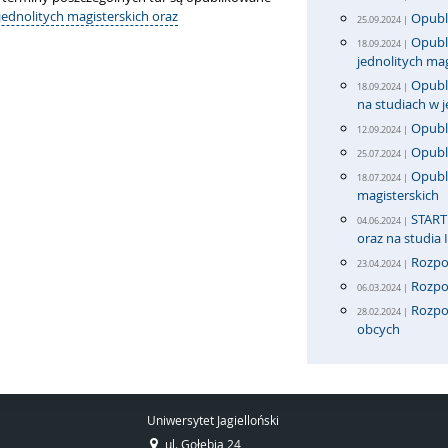
jednolitych magisterskich oraz
Opubli
25.09.2024 |
Opubli
18.09.2024 |
jednolitych mag
Opubli
18.09.2024 |
na studiach w 
Opubli
12.09.2024 |
Opubl
25.07.2024 |
Opubli
18.07.2024 |
magisterskich
START 
04.06.2024 |
oraz na studia 
Rozpo
23.04.2024 |
Rozpo
06.03.2024 |
Rozpoc
28.02.2024 |
obcych
Uniwersytet Jagielloński
ul. Gołębia 24