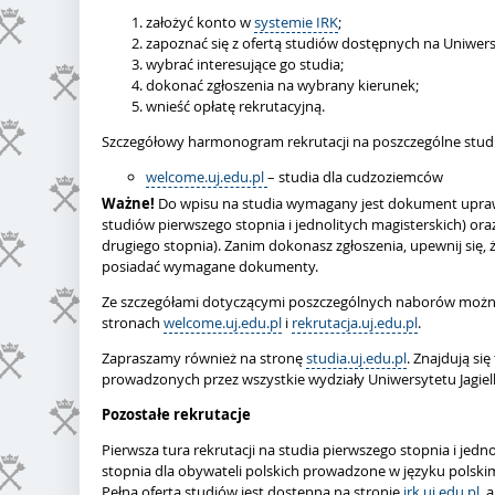
założyć konto w
systemie IRK
;
zapoznać się z ofertą studiów dostępnych na Uniwersy
wybrać interesujące go studia;
dokonać zgłoszenia na wybrany kierunek;
wnieść opłatę rekrutacyjną.
Szczegółowy harmonogram rekrutacji na poszczególne studi
welcome.uj.edu.pl
– studia dla cudzoziemców
Ważne!
Do wpisu na studia wymagany jest dokument uprawn
studiów pierwszego stopnia i jednolitych magisterskich) or
drugiego stopnia). Zanim dokonasz zgłoszenia, upewnij się
posiadać wymagane dokumenty.
Ze szczegółami dotyczącymi poszczególnych naborów możn
stronach
welcome.uj.edu.pl
i
rekrutacja.uj.edu.pl
.
Zapraszamy również na stronę
studia.uj.edu.pl
. Znajdują si
prowadzonych przez wszystkie wydziały Uniwersytetu Jagiel
Pozostałe rekrutacje
Pierwsza tura rekrutacji na studia pierwszego stopnia i jedn
stopnia dla obywateli polskich prowadzone w języku polski
Pełna oferta studiów jest dostępna na stronie
irk.uj.edu.pl
, 