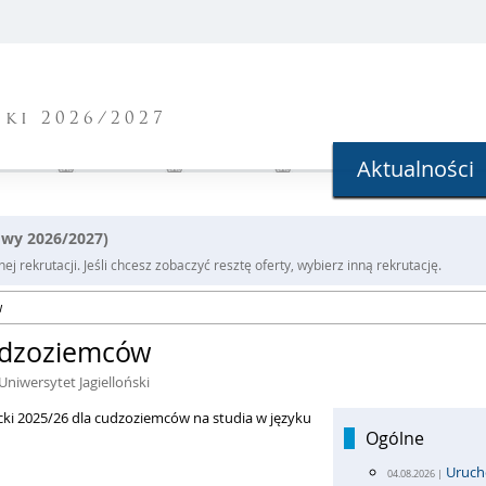
ki 2026/2027
Aktualności
owy 2026/2027)
j rekrutacji. Jeśli chcesz zobaczyć resztę oferty, wybierz inną rekrutację.
w
cudzoziemców
Uniwersytet Jagielloński
cki 2025/26 dla cudzoziemców na studia w języku
Ogólne
Uruch
04.08.2026 |