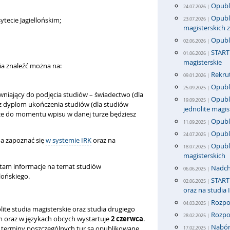
Opubl
24.07.2026 |
Opubli
tecie Jagiellońskim;
23.07.2026 |
magisterskich
Opubl
02.06.2026 |
START 
01.06.2026 |
magisterskie
a znaleźć można na:
Rekrut
09.01.2026 |
Opubli
25.09.2025 |
iający do podjęcia studiów – świadectwo (dla
Opubli
19.09.2025 |
az dyplom ukończenia studiów (dla studiów
jednolite magis
, że do momentu wpisu w danej turze będziesz
Opubli
11.09.2025 |
Opubl
24.07.2025 |
a zapoznać się
w systemie IRK
oraz na
Opubli
18.07.2025 |
magisterskich
ę tam informacje na temat studiów
Nadch
06.06.2025 |
lońskiego.
START 
02.06.2025 |
oraz na studia 
Rozpo
04.03.2025 |
olite studia magisterskie oraz studia drugiego
Rozpo
28.02.2025 |
m oraz w językach obcych wystartuje
2 czerwca
.
Nabór 
a terminy poszczególnych tur są opublikowane
17.02.2025 |