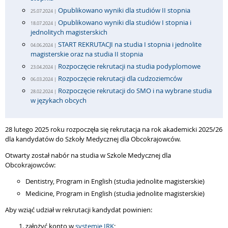
Opublikowano wyniki dla studiów II stopnia
25.07.2024 |
Opublikowano wyniki dla studiów I stopnia i
18.07.2024 |
jednolitych magisterskich
START REKRUTACJI na studia I stopnia i jednolite
04.06.2024 |
magisterskie oraz na studia II stopnia
Rozpoczęcie rekrutacji na studia podyplomowe
23.04.2024 |
Rozpoczęcie rekrutacji dla cudzoziemców
06.03.2024 |
Rozpoczęcie rekrutacji do SMO i na wybrane studia
28.02.2024 |
w językach obcych
28 lutego 2025 roku rozpoczęła się rekrutacja na rok akademicki 2025/26
dla kandydatów do Szkoły Medycznej dla Obcokrajowców.
Otwarty został nabór na studia w Szkole Medycznej dla
Obcokrajowców:
Dentistry, Program in English (studia jednolite magisterskie)
Medicine, Program in English (studia jednolite magisterskie)
Aby wziąć udział w rekrutacji kandydat powinien:
założyć konto w
systemie IRK
;