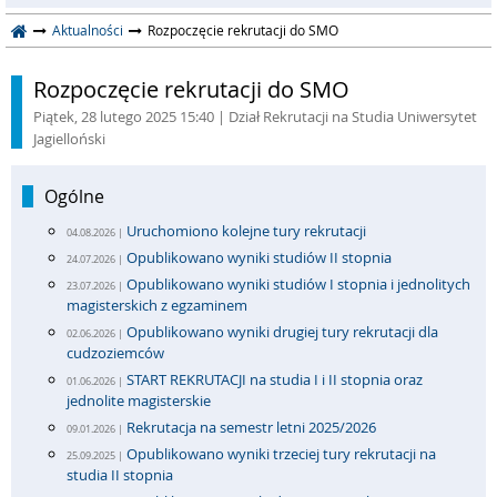
Aktualności
Rozpoczęcie rekrutacji do SMO
Rozpoczęcie rekrutacji do SMO
Piątek, 28 lutego 2025 15:40
| Dział Rekrutacji na Studia Uniwersytet
Jagielloński
Ogólne
Uruchomiono kolejne tury rekrutacji
04.08.2026 |
Opublikowano wyniki studiów II stopnia
24.07.2026 |
Opublikowano wyniki studiów I stopnia i jednolitych
23.07.2026 |
magisterskich z egzaminem
Opublikowano wyniki drugiej tury rekrutacji dla
02.06.2026 |
cudzoziemców
START REKRUTACJI na studia I i II stopnia oraz
01.06.2026 |
jednolite magisterskie
Rekrutacja na semestr letni 2025/2026
09.01.2026 |
Opublikowano wyniki trzeciej tury rekrutacji na
25.09.2025 |
studia II stopnia