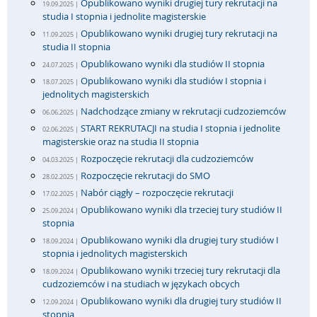
Opublikowano wyniki drugiej tury rekrutacji na
19.09.2025 |
studia I stopnia i jednolite magisterskie
Opublikowano wyniki drugiej tury rekrutacji na
11.09.2025 |
studia II stopnia
Opublikowano wyniki dla studiów II stopnia
24.07.2025 |
Opublikowano wyniki dla studiów I stopnia i
18.07.2025 |
jednolitych magisterskich
Nadchodzące zmiany w rekrutacji cudzoziemców
06.06.2025 |
START REKRUTACJI na studia I stopnia i jednolite
02.06.2025 |
magisterskie oraz na studia II stopnia
Rozpoczęcie rekrutacji dla cudzoziemców
04.03.2025 |
Rozpoczęcie rekrutacji do SMO
28.02.2025 |
Nabór ciągły – rozpoczęcie rekrutacji
17.02.2025 |
Opublikowano wyniki dla trzeciej tury studiów II
25.09.2024 |
stopnia
Opublikowano wyniki dla drugiej tury studiów I
18.09.2024 |
stopnia i jednolitych magisterskich
Opublikowano wyniki trzeciej tury rekrutacji dla
18.09.2024 |
cudzoziemców i na studiach w językach obcych
Opublikowano wyniki dla drugiej tury studiów II
12.09.2024 |
stopnia