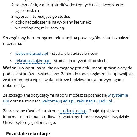
zapoznać się z ofertą studiów dostępnych na Uniwersytecie
Jagiellońskim;
wybrać interesujące go studia;
dokonać zgłoszenia na wybrany kierunek;
wnieść opłatę rekrutacyjną.
Szczegółowy harmonogram rekrutacji na poszczególne studia znaleźć
można na:
welcome.uj.edu.pl
– studia dla cudzoziemców
rekrutacja.uj.edu.pl
– studia dla obywateli polskich
Ważne!
Do wpisu na studia wymagany jest dokument uprawniający do
podjęcia studiów – świadectwo. Zanim dokonasz zgłoszenia, upewnij się,
że do momentu wpisu w danej turze będziesz posiadać wymagane
dokumenty.
Ze szczegółami dotyczącymi naboru możesz zapoznać się
w systemie
IRK
oraz na stronach
welcome.uj.edu.pl
i
rekrutacja.uj.edu.pl
.
Zapraszamy również na stronę
studia.uj.edu.pl
. Znajdują się tam
informacje na temat studiów prowadzonych przez wszystkie wydziały
Uniwersytetu Jagiellońskiego.
Pozostałe rekrutacje