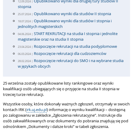
Opublikowano wyniki dla drugiej tury studiów II
12.09.2024 |
stopnia
Opublikowano wyniki dla studiów II stopnia
25.07.2024 |
Opublikowano wyniki dla studiów I stopnia i
18.07.2024 |
jednolitych magisterskich
START REKRUTACJI na studia I stopnia i jednolite
04.06.2024 |
magisterskie oraz na studia II stopnia
Rozpoczęcie rekrutacji na studia podyplomowe
23.04.2024 |
Rozpoczęcie rekrutacji dla cudzoziemców
06.03.2024 |
Rozpoczęcie rekrutacji do SMO i na wybrane studia
28.02.2024 |
w językach obcych
25 września zostały opublikowane listy rankingowe oraz wyniki
kwalifikacji osób ubiegających się o przyjęcie na studia II stopnia w
trzeciej turze rekrutacji.
Wszystkie osoby, które dokonały ważnych zgłoszeń, otrzymały w swoich
kontach IRK (
irk.uj.edu.pl
) informację o wyniku kwalifikacji – dostępną
po zalogowaniu w zakładce „Zgłoszenia rekrutacyjne”. Instrukcje dla
osób zakwalifikowanych oraz dokumenty do pobrania znajdują się pod
odnośnikiem „Dokumenty i dalsze kroki” w tabeli zgłoszenia.