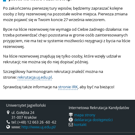
Po zakończeniu pierwszej tury wpisów, będziemy zapraszać kolejne
osoby z listy rezerwowej na pozostałe wolne miejsca. Pierwsza zmiana
może pojawić się w Twoim koncie 27 września wieczorem.
Bycie na liście rezerwowej nie wymaga od Ciebie żadnego działania: nie
trzeba potwierdzać chęci pozostania w gronie osób zainteresowanych
przyjęciem, nie ma też w systemie możliwości rezygnacji z bycia na liście
rezerwowej.
Na liście rezerwowej znajdują się tylko osoby, które wzięły udział w
rekrutacji; nie można się do niej dopisać później.
Szczegółowy harmonogram rekrutacji znaleźć można na
stronie:
rekrutacja.uj.edu.pl
.
Sprawdzaj także informacje na
stronie IRK
, aby być na bieżąco!
Uniwersytet Jagielloński
Internetowa Rekrutacja Kandydatów
ul. Gołębia 24
mapa strony
31-007 Kraków
deklaracja dostępności
tel: (+48) 12 663 26 -60 -62
kontakt
www:
http://www.uj.edu.pl/