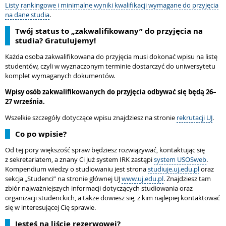
Listy rankingowe i minimalne wyniki kwalifikacji wymagane do przyjęcia
na dane studia
.
Twój status to „zakwalifikowany” do przyjęcia na
studia? Gratulujemy!
Każda osoba zakwalifikowana do przyjęcia musi dokonać wpisu na listę
studentów, czyli w wyznaczonym terminie dostarczyć do uniwersytetu
komplet wymaganych dokumentów.
Wpisy osób zakwalifikowanych do przyjęcia odbywać się będą 26–
27 września.
Wszelkie szczegóły dotyczące wpisu znajdziesz na stronie
rekrutacji UJ
.
Co po wpisie?
Od tej pory większość spraw będziesz rozwiązywać, kontaktując się
z sekretariatem, a znany Ci już system IRK zastąpi
system USOSweb
.
Kompendium wiedzy o studiowaniu jest strona
studiuje.uj.edu.pl
oraz
sekcja „Studenci” na stronie głównej UJ
www.uj.edu.pl
. Znajdziesz tam
zbiór najważniejszych informacji dotyczących studiowania oraz
organizacji studenckich, a także dowiesz się, z kim najlepiej kontaktować
się w interesującej Cię sprawie.
Jesteś na liście rezerwowej?