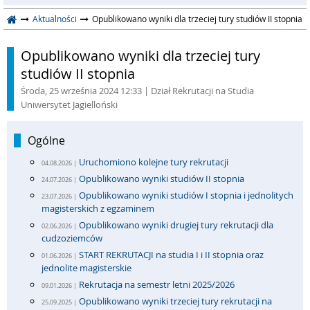
Aktualności
Opublikowano wyniki dla trzeciej tury studiów II stopnia
Opublikowano wyniki dla trzeciej tury
studiów II stopnia
Środa, 25 września 2024 12:33
| Dział Rekrutacji na Studia
Uniwersytet Jagielloński
Ogólne
Uruchomiono kolejne tury rekrutacji
04.08.2026 |
Opublikowano wyniki studiów II stopnia
24.07.2026 |
Opublikowano wyniki studiów I stopnia i jednolitych
23.07.2026 |
magisterskich z egzaminem
Opublikowano wyniki drugiej tury rekrutacji dla
02.06.2026 |
cudzoziemców
START REKRUTACJI na studia I i II stopnia oraz
01.06.2026 |
jednolite magisterskie
Rekrutacja na semestr letni 2025/2026
09.01.2026 |
Opublikowano wyniki trzeciej tury rekrutacji na
25.09.2025 |