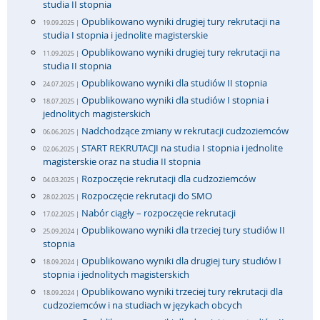
studia II stopnia
Opublikowano wyniki drugiej tury rekrutacji na
19.09.2025 |
studia I stopnia i jednolite magisterskie
Opublikowano wyniki drugiej tury rekrutacji na
11.09.2025 |
studia II stopnia
Opublikowano wyniki dla studiów II stopnia
24.07.2025 |
Opublikowano wyniki dla studiów I stopnia i
18.07.2025 |
jednolitych magisterskich
Nadchodzące zmiany w rekrutacji cudzoziemców
06.06.2025 |
START REKRUTACJI na studia I stopnia i jednolite
02.06.2025 |
magisterskie oraz na studia II stopnia
Rozpoczęcie rekrutacji dla cudzoziemców
04.03.2025 |
Rozpoczęcie rekrutacji do SMO
28.02.2025 |
Nabór ciągły – rozpoczęcie rekrutacji
17.02.2025 |
Opublikowano wyniki dla trzeciej tury studiów II
25.09.2024 |
stopnia
Opublikowano wyniki dla drugiej tury studiów I
18.09.2024 |
stopnia i jednolitych magisterskich
Opublikowano wyniki trzeciej tury rekrutacji dla
18.09.2024 |
cudzoziemców i na studiach w językach obcych