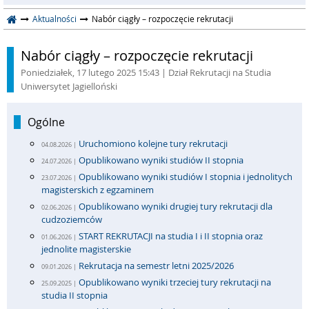
Aktualności
Nabór ciągły – rozpoczęcie rekrutacji
Nabór ciągły – rozpoczęcie rekrutacji
Poniedziałek, 17 lutego 2025 15:43
| Dział Rekrutacji na Studia
Uniwersytet Jagielloński
Ogólne
Uruchomiono kolejne tury rekrutacji
04.08.2026 |
Opublikowano wyniki studiów II stopnia
24.07.2026 |
Opublikowano wyniki studiów I stopnia i jednolitych
23.07.2026 |
magisterskich z egzaminem
Opublikowano wyniki drugiej tury rekrutacji dla
02.06.2026 |
cudzoziemców
START REKRUTACJI na studia I i II stopnia oraz
01.06.2026 |
jednolite magisterskie
Rekrutacja na semestr letni 2025/2026
09.01.2026 |
Opublikowano wyniki trzeciej tury rekrutacji na
25.09.2025 |
studia II stopnia