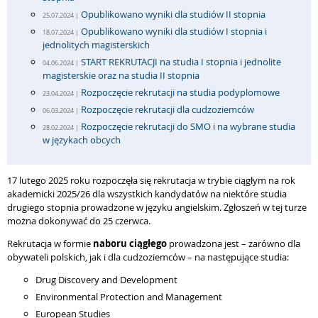
Opublikowano wyniki dla studiów II stopnia
25.07.2024 |
Opublikowano wyniki dla studiów I stopnia i
18.07.2024 |
jednolitych magisterskich
START REKRUTACJI na studia I stopnia i jednolite
04.06.2024 |
magisterskie oraz na studia II stopnia
Rozpoczęcie rekrutacji na studia podyplomowe
23.04.2024 |
Rozpoczęcie rekrutacji dla cudzoziemców
06.03.2024 |
Rozpoczęcie rekrutacji do SMO i na wybrane studia
28.02.2024 |
w językach obcych
17 lutego 2025 roku rozpoczęła się rekrutacja w trybie ciągłym na rok
akademicki 2025/26 dla wszystkich kandydatów na niektóre studia
drugiego stopnia prowadzone w języku angielskim. Zgłoszeń w tej turze
można dokonywać do 25 czerwca.
Rekrutacja w formie
naboru ciągłego
prowadzona jest – zarówno dla
obywateli polskich, jak i dla cudzoziemców – na następujące studia:
Drug Discovery and Development
Environmental Protection and Management
European Studies