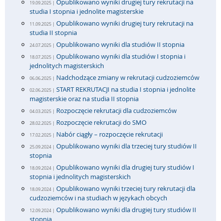
Opublikowano wyniki drugiej tury rekrutacji na
19.09.2025 |
studia I stopnia i jednolite magisterskie
Opublikowano wyniki drugiej tury rekrutacji na
11.09.2025 |
studia II stopnia
Opublikowano wyniki dla studiów II stopnia
24.07.2025 |
Opublikowano wyniki dla studiów I stopnia i
18.07.2025 |
jednolitych magisterskich
Nadchodzące zmiany w rekrutacji cudzoziemców
06.06.2025 |
START REKRUTACJI na studia I stopnia i jednolite
02.06.2025 |
magisterskie oraz na studia II stopnia
Rozpoczęcie rekrutacji dla cudzoziemców
04.03.2025 |
Rozpoczęcie rekrutacji do SMO
28.02.2025 |
Nabór ciągły – rozpoczęcie rekrutacji
17.02.2025 |
Opublikowano wyniki dla trzeciej tury studiów II
25.09.2024 |
stopnia
Opublikowano wyniki dla drugiej tury studiów I
18.09.2024 |
stopnia i jednolitych magisterskich
Opublikowano wyniki trzeciej tury rekrutacji dla
18.09.2024 |
cudzoziemców i na studiach w językach obcych
Opublikowano wyniki dla drugiej tury studiów II
12.09.2024 |
stopnia