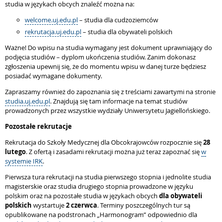
studia w językach obcych znaleźć można na:
welcome.uj.edu.pl
– studia dla cudzoziemców
rekrutacja.uj.edu.pl
– studia dla obywateli polskich
Ważne! Do wpisu na studia wymagany jest dokument uprawniający do
podjęcia studiów – dyplom ukończenia studiów. Zanim dokonasz
zgłoszenia upewnij się, że do momentu wpisu w danej turze będziesz
posiadać wymagane dokumenty.
Zapraszamy również do zapoznania się z treściami zawartymi na stronie
studia.uj.edu.pl
. Znajdują się tam informacje na temat studiów
prowadzonych przez wszystkie wydziały Uniwersytetu Jagiellońskiego.
Pozostałe rekrutacje
Rekrutacja do Szkoły Medycznej dla Obcokrajowców rozpocznie się
28
lutego
. Z ofertą i zasadami rekrutacji można już teraz zapoznać się
w
systemie IRK
.
Pierwsza tura rekrutacji na studia pierwszego stopnia i jednolite studia
magisterskie oraz studia drugiego stopnia prowadzone w języku
polskim oraz na pozostałe studia w językach obcych
dla obywateli
polskich
wystartuje
2 czerwca
. Terminy poszczególnych tur są
opublikowane na podstronach „Harmonogram” odpowiednio dla