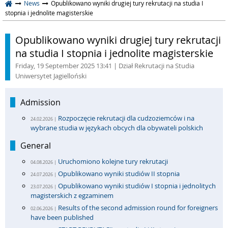
News
Opublikowano wyniki drugiej tury rekrutacji na studia I
stopnia i jednolite magisterskie
Opublikowano wyniki drugiej tury rekrutacji
na studia I stopnia i jednolite magisterskie
Friday, 19 September 2025 13:41
| Dział Rekrutacji na Studia
Uniwersytet Jagielloński
Admission
Rozpoczęcie rekrutacji dla cudzoziemców i na
24.02.2026 |
wybrane studia w językach obcych dla obywateli polskich
General
Uruchomiono kolejne tury rekrutacji
04.08.2026 |
Opublikowano wyniki studiów II stopnia
24.07.2026 |
Opublikowano wyniki studiów I stopnia i jednolitych
23.07.2026 |
magisterskich z egzaminem
Results of the second admission round for foreigners
02.06.2026 |
have been published