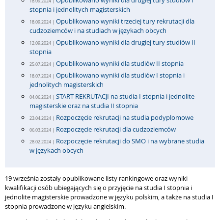
Opublikowano wyniki dla drugiej tury studiów I
18.09.2024 |
stopnia i jednolitych magisterskich
Opublikowano wyniki trzeciej tury rekrutacji dla
18.09.2024 |
cudzoziemców i na studiach w językach obcych
Opublikowano wyniki dla drugiej tury studiów II
12.09.2024 |
stopnia
Opublikowano wyniki dla studiów II stopnia
25.07.2024 |
Opublikowano wyniki dla studiów I stopnia i
18.07.2024 |
jednolitych magisterskich
START REKRUTACJI na studia I stopnia i jednolite
04.06.2024 |
magisterskie oraz na studia II stopnia
Rozpoczęcie rekrutacji na studia podyplomowe
23.04.2024 |
Rozpoczęcie rekrutacji dla cudzoziemców
06.03.2024 |
Rozpoczęcie rekrutacji do SMO i na wybrane studia
28.02.2024 |
w językach obcych
19 września zostały opublikowane listy rankingowe oraz wyniki
kwalifikacji osób ubiegających się o przyjęcie na studia I stopnia i
jednolite magisterskie prowadzone w języku polskim, a także na studia I
stopnia prowadzone w języku angielskim.