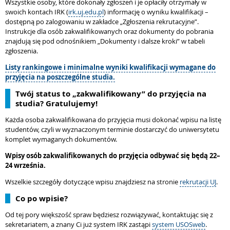
Wszystkie osoby, które dokonały zgłoszeń i je opłaciły otrzymały w
swoich kontach IRK (
irk.uj.edu.pl
) informację o wyniku kwalifikacji –
dostępną po zalogowaniu w zakładce „Zgłoszenia rekrutacyjne”.
Instrukcje dla osób zakwalifikowanych oraz dokumenty do pobrania
znajdują się pod odnośnikiem „Dokumenty i dalsze kroki” w tabeli
zgłoszenia.
Listy rankingowe i minimalne wyniki kwalifikacji wymagane do
przyjęcia na poszczególne studia.
Twój status to „zakwalifikowany” do przyjęcia na
studia? Gratulujemy!
Każda osoba zakwalifikowana do przyjęcia musi dokonać wpisu na listę
studentów, czyli w wyznaczonym terminie dostarczyć do uniwersytetu
komplet wymaganych dokumentów.
Wpisy osób zakwalifikowanych do przyjęcia odbywać się będą 22–
24 września.
Wszelkie szczegóły dotyczące wpisu znajdziesz na stronie
rekrutacji UJ
.
Co po wpisie?
Od tej pory większość spraw będziesz rozwiązywać, kontaktując się z
sekretariatem, a znany Ci już system IRK zastąpi
system USOSweb
.