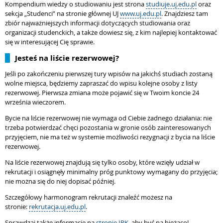
Kompendium wiedzy o studiowaniu jest strona
studiuje.uj.edu.pl
oraz
sekcja „Studenci” na stronie głównej UJ
www.uj.edu.pl
. Znajdziesz tam
zbiór najważniejszych informacji dotyczących studiowania oraz
organizacji studenckich, a także dowiesz się, z kim najlepiej kontaktować
się w interesującej Cię sprawie.
Jesteś na liście rezerwowej?
Jeśli po zakończeniu pierwszej tury wpisów na jakichś studiach zostaną
wolne miejsca, będziemy zapraszać do wpisu kolejne osoby z listy
rezerwowej. Pierwsza zmiana może pojawić się w Twoim koncie 24
września wieczorem.
Bycie na liście rezerwowej nie wymaga od Ciebie żadnego działania: nie
trzeba potwierdzać chęci pozostania w gronie osób zainteresowanych
przyjęciem, nie ma też w systemie możliwości rezygnacji z bycia na liście
rezerwowej.
Na liście rezerwowej znajdują się tylko osoby, które wzięły udział w
rekrutacji i osiągnęły minimalny próg punktowy wymagany do przyjęcia;
nie można się do niej dopisać później.
Szczegółowy harmonogram rekrutacji znaleźć możesz na
stronie:
rekrutacja.uj.edu.pl
.
Sprawdzaj także informacje na
stronie IRK
, aby być na bieżąco!