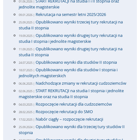
START REKRUTACJI na studia I i II stopnia oraz
01.06.2026 |
jednolite magisterskie
Rekrutacja na semestr letni 2025/2026
09.01.2026 |
Opublikowano wyniki trzeciej tury rekrutacji na
25.09.2025 |
studia II stopnia
Opublikowano wyniki drugiej tury rekrutacji na
19.09.2025 |
studia I stopnia i jednolite magisterskie
Opublikowano wyniki drugiej tury rekrutacji na
11.09.2025 |
studia II stopnia
Opublikowano wyniki dla studiów II stopnia
24.07.2025 |
Opublikowano wyniki dla studiów I stopnia i
18.07.2025 |
jednolitych magisterskich
Nadchodzące zmiany w rekrutacji cudzoziemców
06.06.2025 |
START REKRUTACJI na studia I stopnia i jednolite
02.06.2025 |
magisterskie oraz na studia II stopnia
Rozpoczęcie rekrutacji dla cudzoziemców
04.03.2025 |
Rozpoczęcie rekrutacji do SMO
28.02.2025 |
Nabór ciągły – rozpoczęcie rekrutacji
17.02.2025 |
Opublikowano wyniki dla trzeciej tury studiów II
25.09.2024 |
stopnia