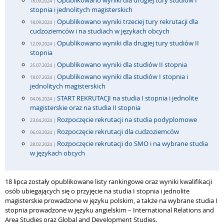
Opublikowano wyniki dla drugiej tury studiów I
18.09.2024 |
stopnia i jednolitych magisterskich
Opublikowano wyniki trzeciej tury rekrutacji dla
18.09.2024 |
cudzoziemców i na studiach w językach obcych
Opublikowano wyniki dla drugiej tury studiów II
12.09.2024 |
stopnia
Opublikowano wyniki dla studiów II stopnia
25.07.2024 |
Opublikowano wyniki dla studiów I stopnia i
18.07.2024 |
jednolitych magisterskich
START REKRUTACJI na studia I stopnia i jednolite
04.06.2024 |
magisterskie oraz na studia II stopnia
Rozpoczęcie rekrutacji na studia podyplomowe
23.04.2024 |
Rozpoczęcie rekrutacji dla cudzoziemców
06.03.2024 |
Rozpoczęcie rekrutacji do SMO i na wybrane studia
28.02.2024 |
w językach obcych
18 lipca zostały opublikowane listy rankingowe oraz wyniki kwalifikacji
osób ubiegających się o przyjęcie na studia I stopnia i jednolite
magisterskie prowadzone w języku polskim, a także na wybrane studia I
stopnia prowadzone w języku angielskim – International Relations and
Area Studies oraz Global and Development Studies.