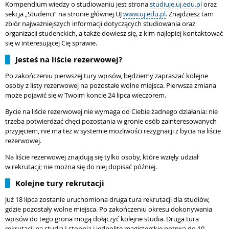
Kompendium wiedzy o studiowaniu jest strona
studiuje.uj.edu.pl
oraz
sekcja „Studenci” na stronie głównej UJ
www.uj.edu.pl
. Znajdziesz tam
zbiór najważniejszych informacji dotyczących studiowania oraz
organizacji studenckich, a także dowiesz się, z kim najlepiej kontaktować
się w interesującej Cię sprawie.
Jesteś na liście rezerwowej?
Po zakończeniu pierwszej tury wpisów, będziemy zapraszać kolejne
osoby z listy rezerwowej na pozostałe wolne miejsca. Pierwsza zmiana
może pojawić się w Twoim koncie 24 lipca wieczorem.
Bycie na liście rezerwowej nie wymaga od Ciebie żadnego działania: nie
trzeba potwierdzać chęci pozostania w gronie osób zainteresowanych
przyjęciem, nie ma też w systemie możliwości rezygnacji z bycia na liście
rezerwowej.
Na liście rezerwowej znajdują się tylko osoby, które wzięły udział
w rekrutacji; nie można się do niej dopisać później.
Kolejne tury rekrutacji
Już 18 lipca zostanie uruchomiona druga tura rekrutacji dla studiów,
gdzie pozostały wolne miejsca. Po zakończeniu okresu dokonywania
wpisów do tego grona mogą dołączyć kolejne studia. Druga tura
rekrutacji na studia I stopnia i jednolite magisterskie potrwa do 10