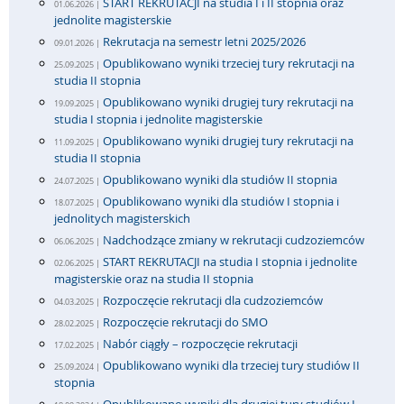
START REKRUTACJI na studia I i II stopnia oraz
01.06.2026 |
jednolite magisterskie
Rekrutacja na semestr letni 2025/2026
09.01.2026 |
Opublikowano wyniki trzeciej tury rekrutacji na
25.09.2025 |
studia II stopnia
Opublikowano wyniki drugiej tury rekrutacji na
19.09.2025 |
studia I stopnia i jednolite magisterskie
Opublikowano wyniki drugiej tury rekrutacji na
11.09.2025 |
studia II stopnia
Opublikowano wyniki dla studiów II stopnia
24.07.2025 |
Opublikowano wyniki dla studiów I stopnia i
18.07.2025 |
jednolitych magisterskich
Nadchodzące zmiany w rekrutacji cudzoziemców
06.06.2025 |
START REKRUTACJI na studia I stopnia i jednolite
02.06.2025 |
magisterskie oraz na studia II stopnia
Rozpoczęcie rekrutacji dla cudzoziemców
04.03.2025 |
Rozpoczęcie rekrutacji do SMO
28.02.2025 |
Nabór ciągły – rozpoczęcie rekrutacji
17.02.2025 |
Opublikowano wyniki dla trzeciej tury studiów II
25.09.2024 |
stopnia