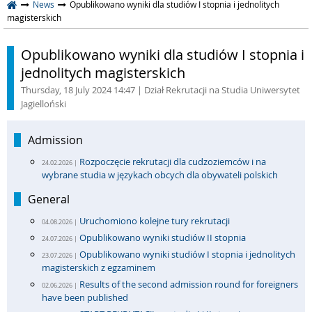
News
Opublikowano wyniki dla studiów I stopnia i jednolitych
magisterskich
Opublikowano wyniki dla studiów I stopnia i
jednolitych magisterskich
Thursday, 18 July 2024 14:47
| Dział Rekrutacji na Studia Uniwersytet
Jagielloński
Admission
Rozpoczęcie rekrutacji dla cudzoziemców i na
24.02.2026 |
wybrane studia w językach obcych dla obywateli polskich
General
Uruchomiono kolejne tury rekrutacji
04.08.2026 |
Opublikowano wyniki studiów II stopnia
24.07.2026 |
Opublikowano wyniki studiów I stopnia i jednolitych
23.07.2026 |
magisterskich z egzaminem
Results of the second admission round for foreigners
02.06.2026 |
have been published