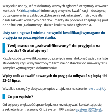
Wszystkie osoby, które dokonały ważnych zgłoszeń otrzymały w swoich
kontach IRK (
irk.uj.edu.pl
) informację o wyniku kwalifikacji – dostępną
po zalogowaniu w zakładce „Zgłoszenia rekrutacyjne”. Instrukcje dla
osób zakwalifikowanych oraz dokumenty do pobrania znajdują się pod
odnośnikiem „Dokumenty i dalsze kroki” w tabeli zgłoszenia.
Listy rankingowe i minimalne wyniki kwalifikacji wymagane do
przyjęcia na poszczególne studia.
Twój status to „zakwalifikowany” do przyjęcia na
studia? Gratulujemy!
Każda osoba zakwalifikowana do przyjęcia musi dokonać wpisu na listę
studentów, czyli w wyznaczonym terminie dostarczyć do uniwersytetu
komplet wymaganych dokumentów.
Wpisy osób zakwalifikowanych do przyjęcia odbywać się będą 19 i
22–24 lipca.
Wszelkie szczegóły dotyczące wpisu znajdziesz na stronie
rekrutacji UJ
.
Co po wpisie?
Od tej pory większość spraw będziesz rozwiązywać, kontaktując się
z sekretariatem, a znany Ci już system IRK zastąpi
system USOSweb
.