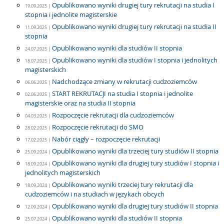
Opublikowano wyniki drugiej tury rekrutacji na studia I
19.09.2025 |
stopnia i jednolite magisterskie
Opublikowano wyniki drugiej tury rekrutacji na studia II
11.09.2025 |
stopnia
Opublikowano wyniki dla studiów II stopnia
24.07.2025 |
Opublikowano wyniki dla studiów I stopnia i jednolitych
18.07.2025 |
magisterskich
Nadchodzące zmiany w rekrutacji cudzoziemców
06.06.2025 |
START REKRUTACJI na studia I stopnia i jednolite
02.06.2025 |
magisterskie oraz na studia II stopnia
Rozpoczęcie rekrutacji dla cudzoziemców
04.03.2025 |
Rozpoczęcie rekrutacji do SMO
28.02.2025 |
Nabór ciągły – rozpoczęcie rekrutacji
17.02.2025 |
Opublikowano wyniki dla trzeciej tury studiów II stopnia
25.09.2024 |
Opublikowano wyniki dla drugiej tury studiów I stopnia i
18.09.2024 |
jednolitych magisterskich
Opublikowano wyniki trzeciej tury rekrutacji dla
18.09.2024 |
cudzoziemców i na studiach w językach obcych
Opublikowano wyniki dla drugiej tury studiów II stopnia
12.09.2024 |
Opublikowano wyniki dla studiów II stopnia
25.07.2024 |