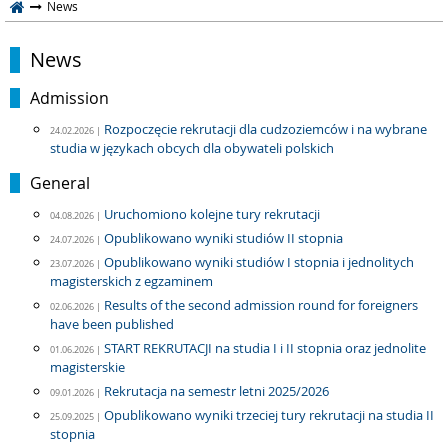
News
News
Admission
Rozpoczęcie rekrutacji dla cudzoziemców i na wybrane
24.02.2026 |
studia w językach obcych dla obywateli polskich
General
Uruchomiono kolejne tury rekrutacji
04.08.2026 |
Opublikowano wyniki studiów II stopnia
24.07.2026 |
Opublikowano wyniki studiów I stopnia i jednolitych
23.07.2026 |
magisterskich z egzaminem
Results of the second admission round for foreigners
02.06.2026 |
have been published
START REKRUTACJI na studia I i II stopnia oraz jednolite
01.06.2026 |
magisterskie
Rekrutacja na semestr letni 2025/2026
09.01.2026 |
Opublikowano wyniki trzeciej tury rekrutacji na studia II
25.09.2025 |
stopnia