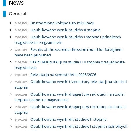
News
General
Uruchomiono kolejne tury rekrutacji
04.08.2026 |
Opublikowano wyniki studiów II stopnia
24.07.2026 |
Opublikowano wyniki studiów I stopnia i jednolitych
23.07.2026 |
magisterskich z egzaminem
Results of the second admission round for foreigners
02.06.2026 |
have been published
START REKRUTACJI na studia I i II stopnia oraz jednolite
01.06.2026 |
magisterskie
Rekrutacja na semestr letni 2025/2026
09.01.2026 |
Opublikowano wyniki trzeciej tury rekrutacji na studia II
25.09.2025 |
stopnia
Opublikowano wyniki drugiej tury rekrutacji na studia I
19.09.2025 |
stopnia i jednolite magisterskie
Opublikowano wyniki drugiej tury rekrutacji na studia II
11.09.2025 |
stopnia
Opublikowano wyniki dla studiów II stopnia
24.07.2025 |
Opublikowano wyniki dla studiów I stopnia i jednolitych
18.07.2025 |