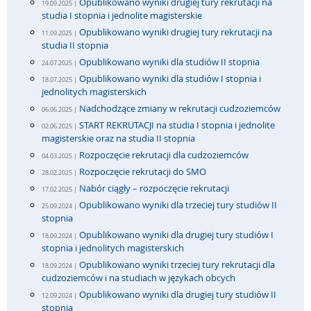
Opublikowano wyniki drugiej tury rekrutacji na
19.09.2025 |
studia I stopnia i jednolite magisterskie
Opublikowano wyniki drugiej tury rekrutacji na
11.09.2025 |
studia II stopnia
Opublikowano wyniki dla studiów II stopnia
24.07.2025 |
Opublikowano wyniki dla studiów I stopnia i
18.07.2025 |
jednolitych magisterskich
Nadchodzące zmiany w rekrutacji cudzoziemców
06.06.2025 |
START REKRUTACJI na studia I stopnia i jednolite
02.06.2025 |
magisterskie oraz na studia II stopnia
Rozpoczęcie rekrutacji dla cudzoziemców
04.03.2025 |
Rozpoczęcie rekrutacji do SMO
28.02.2025 |
Nabór ciągły – rozpoczęcie rekrutacji
17.02.2025 |
Opublikowano wyniki dla trzeciej tury studiów II
25.09.2024 |
stopnia
Opublikowano wyniki dla drugiej tury studiów I
18.09.2024 |
stopnia i jednolitych magisterskich
Opublikowano wyniki trzeciej tury rekrutacji dla
18.09.2024 |
cudzoziemców i na studiach w językach obcych
Opublikowano wyniki dla drugiej tury studiów II
12.09.2024 |
stopnia