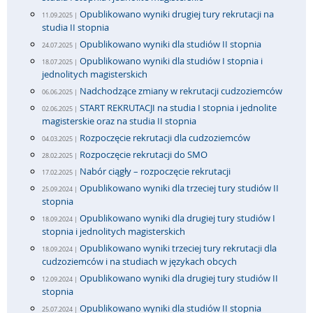
Opublikowano wyniki drugiej tury rekrutacji na
11.09.2025 |
studia II stopnia
Opublikowano wyniki dla studiów II stopnia
24.07.2025 |
Opublikowano wyniki dla studiów I stopnia i
18.07.2025 |
jednolitych magisterskich
Nadchodzące zmiany w rekrutacji cudzoziemców
06.06.2025 |
START REKRUTACJI na studia I stopnia i jednolite
02.06.2025 |
magisterskie oraz na studia II stopnia
Rozpoczęcie rekrutacji dla cudzoziemców
04.03.2025 |
Rozpoczęcie rekrutacji do SMO
28.02.2025 |
Nabór ciągły – rozpoczęcie rekrutacji
17.02.2025 |
Opublikowano wyniki dla trzeciej tury studiów II
25.09.2024 |
stopnia
Opublikowano wyniki dla drugiej tury studiów I
18.09.2024 |
stopnia i jednolitych magisterskich
Opublikowano wyniki trzeciej tury rekrutacji dla
18.09.2024 |
cudzoziemców i na studiach w językach obcych
Opublikowano wyniki dla drugiej tury studiów II
12.09.2024 |
stopnia
Opublikowano wyniki dla studiów II stopnia
25.07.2024 |