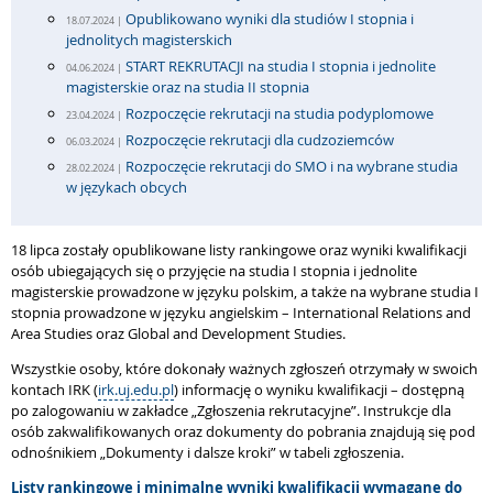
Opublikowano wyniki dla studiów I stopnia i
18.07.2024 |
jednolitych magisterskich
START REKRUTACJI na studia I stopnia i jednolite
04.06.2024 |
magisterskie oraz na studia II stopnia
Rozpoczęcie rekrutacji na studia podyplomowe
23.04.2024 |
Rozpoczęcie rekrutacji dla cudzoziemców
06.03.2024 |
Rozpoczęcie rekrutacji do SMO i na wybrane studia
28.02.2024 |
w językach obcych
18 lipca zostały opublikowane listy rankingowe oraz wyniki kwalifikacji
osób ubiegających się o przyjęcie na studia I stopnia i jednolite
magisterskie prowadzone w języku polskim, a także na wybrane studia I
stopnia prowadzone w języku angielskim – International Relations and
Area Studies oraz Global and Development Studies.
Wszystkie osoby, które dokonały ważnych zgłoszeń otrzymały w swoich
kontach IRK (
irk.uj.edu.pl
) informację o wyniku kwalifikacji – dostępną
po zalogowaniu w zakładce „Zgłoszenia rekrutacyjne”. Instrukcje dla
osób zakwalifikowanych oraz dokumenty do pobrania znajdują się pod
odnośnikiem „Dokumenty i dalsze kroki” w tabeli zgłoszenia.
Listy rankingowe i minimalne wyniki kwalifikacji wymagane do