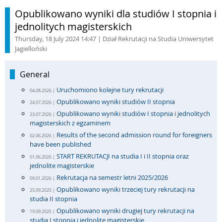
Opublikowano wyniki dla studiów I stopnia i
jednolitych magisterskich
Thursday, 18 July 2024 14:47
| Dział Rekrutacji na Studia Uniwersytet
Jagielloński
General
Uruchomiono kolejne tury rekrutacji
04.08.2026 |
Opublikowano wyniki studiów II stopnia
24.07.2026 |
Opublikowano wyniki studiów I stopnia i jednolitych
23.07.2026 |
magisterskich z egzaminem
Results of the second admission round for foreigners
02.06.2026 |
have been published
START REKRUTACJI na studia I i II stopnia oraz
01.06.2026 |
jednolite magisterskie
Rekrutacja na semestr letni 2025/2026
09.01.2026 |
Opublikowano wyniki trzeciej tury rekrutacji na
25.09.2025 |
studia II stopnia
Opublikowano wyniki drugiej tury rekrutacji na
19.09.2025 |
studia I stopnia i jednolite magisterskie