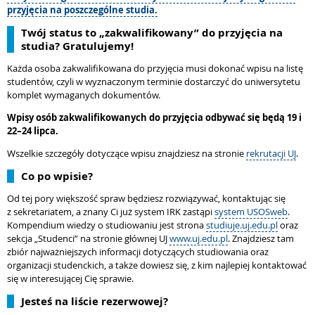
przyjęcia na poszczególne studia.
Twój status to „zakwalifikowany” do przyjęcia na
studia? Gratulujemy!
Każda osoba zakwalifikowana do przyjęcia musi dokonać wpisu na listę
studentów, czyli w wyznaczonym terminie dostarczyć do uniwersytetu
komplet wymaganych dokumentów.
Wpisy osób zakwalifikowanych do przyjęcia odbywać się będą 19 i
22–24 lipca.
Wszelkie szczegóły dotyczące wpisu znajdziesz na stronie
rekrutacji UJ
.
Co po wpisie?
Od tej pory większość spraw będziesz rozwiązywać, kontaktując się
z sekretariatem, a znany Ci już system IRK zastąpi
system USOSweb
.
Kompendium wiedzy o studiowaniu jest strona
studiuje.uj.edu.pl
oraz
sekcja „Studenci” na stronie głównej UJ
www.uj.edu.pl
. Znajdziesz tam
zbiór najważniejszych informacji dotyczących studiowania oraz
organizacji studenckich, a także dowiesz się, z kim najlepiej kontaktować
się w interesującej Cię sprawie.
Jesteś na liście rezerwowej?