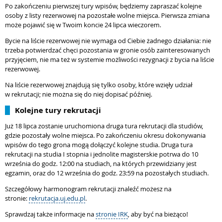
Po zakończeniu pierwszej tury wpisów, będziemy zapraszać kolejne
osoby z listy rezerwowej na pozostałe wolne miejsca. Pierwsza zmiana
może pojawić się w Twoim koncie 24 lipca wieczorem.
Bycie na liście rezerwowej nie wymaga od Ciebie żadnego działania: nie
trzeba potwierdzać chęci pozostania w gronie osób zainteresowanych
przyjęciem, nie ma też w systemie możliwości rezygnacji z bycia na liście
rezerwowej.
Na liście rezerwowej znajdują się tylko osoby, które wzięły udział
w rekrutacji; nie można się do niej dopisać później.
Kolejne tury rekrutacji
Już 18 lipca zostanie uruchomiona druga tura rekrutacji dla studiów,
gdzie pozostały wolne miejsca. Po zakończeniu okresu dokonywania
wpisów do tego grona mogą dołączyć kolejne studia. Druga tura
rekrutacji na studia I stopnia i jednolite magisterskie potrwa do 10
września do godz. 12:00 na studiach, na których przewidziany jest
egzamin, oraz do 12 września do godz. 23:59 na pozostałych studiach.
Szczegółowy harmonogram rekrutacji znaleźć możesz na
stronie:
rekrutacja.uj.edu.pl
.
Sprawdzaj także informacje na
stronie IRK
, aby być na bieżąco!