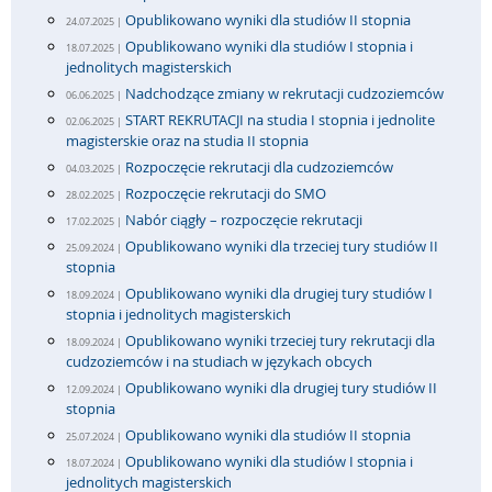
Opublikowano wyniki dla studiów II stopnia
24.07.2025 |
Opublikowano wyniki dla studiów I stopnia i
18.07.2025 |
jednolitych magisterskich
Nadchodzące zmiany w rekrutacji cudzoziemców
06.06.2025 |
START REKRUTACJI na studia I stopnia i jednolite
02.06.2025 |
magisterskie oraz na studia II stopnia
Rozpoczęcie rekrutacji dla cudzoziemców
04.03.2025 |
Rozpoczęcie rekrutacji do SMO
28.02.2025 |
Nabór ciągły – rozpoczęcie rekrutacji
17.02.2025 |
Opublikowano wyniki dla trzeciej tury studiów II
25.09.2024 |
stopnia
Opublikowano wyniki dla drugiej tury studiów I
18.09.2024 |
stopnia i jednolitych magisterskich
Opublikowano wyniki trzeciej tury rekrutacji dla
18.09.2024 |
cudzoziemców i na studiach w językach obcych
Opublikowano wyniki dla drugiej tury studiów II
12.09.2024 |
stopnia
Opublikowano wyniki dla studiów II stopnia
25.07.2024 |
Opublikowano wyniki dla studiów I stopnia i
18.07.2024 |
jednolitych magisterskich