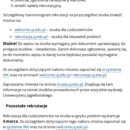
dokonać zgłoszenia na wybrany kierunek;
wnieść opłatę rekrutacyjną.
Szczegółowy harmonogram rekrutacji na poszczególne studia znaleźć
można na:
welcome.uj.edu.pl
– studia dla cudzoziemców
rekrutacja.uj.edu.pl
– studia dla obywateli polskich
Ważne!
Do wpisu na studia wymagany jest dokument uprawniający do
podjęcia studiów – świadectwo. Zanim dokonasz zgłoszenia, upewnij się,
że do momentu wpisu w danej turze będziesz posiadać wymagane
dokumenty.
Ze szczegółami dotyczącymi naboru możesz zapoznać się
w systemie
IRK
oraz na stronach
welcome.uj.edu.pl
i
rekrutacja.uj.edu.pl
.
Zapraszamy również na stronę
studia.uj.edu.pl
. Znajdują się tam
informacje na temat studiów prowadzonych przez wszystkie wydziały
Uniwersytetu Jagiellońskiego.
Pozostałe rekrutacje
Rekrutacja dla cudzoziemców na studia w języku polskim wystartuje
4 marca
. Ze szczegółami dotyczącymi tego naboru można zapoznać się
w
systemie IRK
oraz na stronie
welcome.uj.edu.pl
.