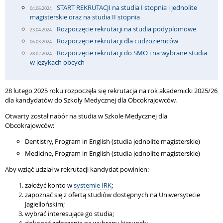
START REKRUTACJI na studia I stopnia i jednolite
04.06.2024 |
magisterskie oraz na studia II stopnia
Rozpoczęcie rekrutacji na studia podyplomowe
23.04.2024 |
Rozpoczęcie rekrutacji dla cudzoziemców
06.03.2024 |
Rozpoczęcie rekrutacji do SMO i na wybrane studia
28.02.2024 |
w językach obcych
28 lutego 2025 roku rozpoczęła się rekrutacja na rok akademicki 2025/26
dla kandydatów do Szkoły Medycznej dla Obcokrajowców.
Otwarty został nabór na studia w Szkole Medycznej dla
Obcokrajowców:
Dentistry, Program in English (studia jednolite magisterskie)
Medicine, Program in English (studia jednolite magisterskie)
Aby wziąć udział w rekrutacji kandydat powinien:
założyć konto w
systemie IRK
;
zapoznać się z ofertą studiów dostępnych na Uniwersytecie
Jagiellońskim;
wybrać interesujące go studia;