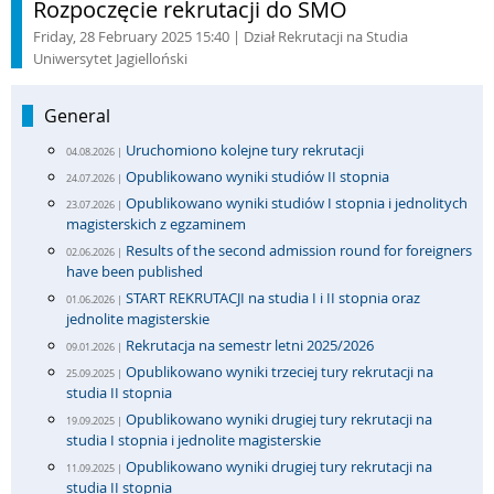
Rozpoczęcie rekrutacji do SMO
Friday, 28 February 2025 15:40
| Dział Rekrutacji na Studia
Uniwersytet Jagielloński
General
Uruchomiono kolejne tury rekrutacji
04.08.2026 |
Opublikowano wyniki studiów II stopnia
24.07.2026 |
Opublikowano wyniki studiów I stopnia i jednolitych
23.07.2026 |
magisterskich z egzaminem
Results of the second admission round for foreigners
02.06.2026 |
have been published
START REKRUTACJI na studia I i II stopnia oraz
01.06.2026 |
jednolite magisterskie
Rekrutacja na semestr letni 2025/2026
09.01.2026 |
Opublikowano wyniki trzeciej tury rekrutacji na
25.09.2025 |
studia II stopnia
Opublikowano wyniki drugiej tury rekrutacji na
19.09.2025 |
studia I stopnia i jednolite magisterskie
Opublikowano wyniki drugiej tury rekrutacji na
11.09.2025 |
studia II stopnia