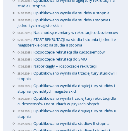
Opublikowano wyniki drugiej tury rekrutacji na
11.09.2025 |
studia II stopnia
Opublikowano wyniki dla studiów II stopnia
24.07.2025 |
Opublikowano wyniki dla studiów I stopnia i
18.07.2025 |
jednolitych magisterskich
Nadchodzące zmiany w rekrutacji cudzoziemców
06.06.2025 |
START REKRUTACJI na studia I stopnia i jednolite
02.06.2025 |
magisterskie oraz na studia II stopnia
Rozpoczęcie rekrutacji dla cudzoziemców
04.03.2025 |
Rozpoczęcie rekrutacji do SMO
28.02.2025 |
Nabór ciągły – rozpoczęcie rekrutacji
17.02.2025 |
Opublikowano wyniki dla trzeciej tury studiów II
25.09.2024 |
stopnia
Opublikowano wyniki dla drugiej tury studiów I
18.09.2024 |
stopnia i jednolitych magisterskich
Opublikowano wyniki trzeciej tury rekrutacji dla
18.09.2024 |
cudzoziemców i na studiach w językach obcych
Opublikowano wyniki dla drugiej tury studiów II
12.09.2024 |
stopnia
Opublikowano wyniki dla studiów II stopnia
25.07.2024 |
Opublikowano wyniki dla studiów I stopnia i
18.07.2024 |