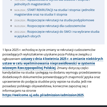
jednolitych magisterskich
START REKRUTACJI na studia I stopnia i jednolite
04.06.2024 |
magisterskie oraz na studia II stopnia
Rozpoczęcie rekrutacji na studia podyplomowe
23.04.2024 |
Rozpoczęcie rekrutacji dla cudzoziemców
06.03.2024 |
Rozpoczęcie rekrutacji do SMO i na wybrane studia
28.02.2024 |
w językach obcych
1 lipca 2025 r. wchodzą w życie zmiany w rekrutacji cudzoziemców
posiadających wykształcenie uzyskane poza Polską w związku z
ogłoszeniem
u
stawy z dnia 4 kwietnia 2025 r. o zmianie niektórych
ustaw w celu wyeliminowania nieprawidłowości w systemie
wizowym Rzeczypospolitej Polskiej
. Zmiany dotyczą części
kandydatów na studia i polegają na dodaniu wymogu przedstawienia
dodatkowych dokumentów potwierdzających znajomość języka oraz
uprawnienie do podjęcia studiów przy wpisie na studia. Jeśli nie
posiadasz polskiego obywatelstwa, koniecznie zapoznaj się z
informacjami na stronie
https://welcome.uj.edu.pl/admission/admission2025
.