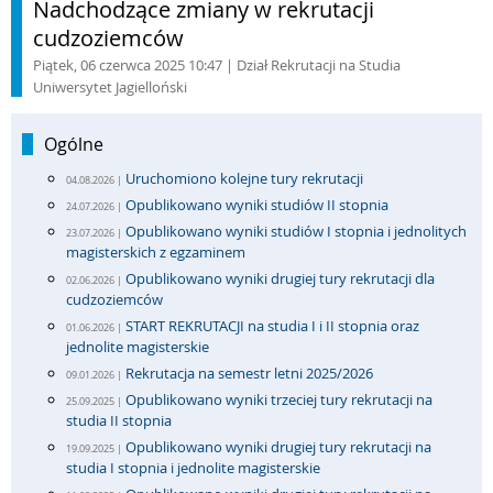
Nadchodzące zmiany w rekrutacji
cudzoziemców
Piątek, 06 czerwca 2025 10:47
| Dział Rekrutacji na Studia
Uniwersytet Jagielloński
Ogólne
Uruchomiono kolejne tury rekrutacji
04.08.2026 |
Opublikowano wyniki studiów II stopnia
24.07.2026 |
Opublikowano wyniki studiów I stopnia i jednolitych
23.07.2026 |
magisterskich z egzaminem
Opublikowano wyniki drugiej tury rekrutacji dla
02.06.2026 |
cudzoziemców
START REKRUTACJI na studia I i II stopnia oraz
01.06.2026 |
jednolite magisterskie
Rekrutacja na semestr letni 2025/2026
09.01.2026 |
Opublikowano wyniki trzeciej tury rekrutacji na
25.09.2025 |
studia II stopnia
Opublikowano wyniki drugiej tury rekrutacji na
19.09.2025 |
studia I stopnia i jednolite magisterskie