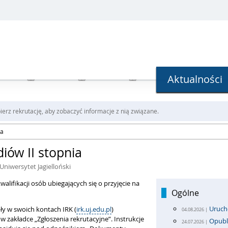
Aktualności
erz rekrutację, aby zobaczyć informacje z nią związane.
ia
iów II stopnia
 Uniwersytet Jagielloński
alifikacji osób ubiegających się o przyjęcie na
Ogólne
Uruch
ły w swoich kontach IRK (
irk.uj.edu.pl
)
04.08.2026 |
w zakładce „Zgłoszenia rekrutacyjne”. Instrukcje
Opubl
24.07.2026 |