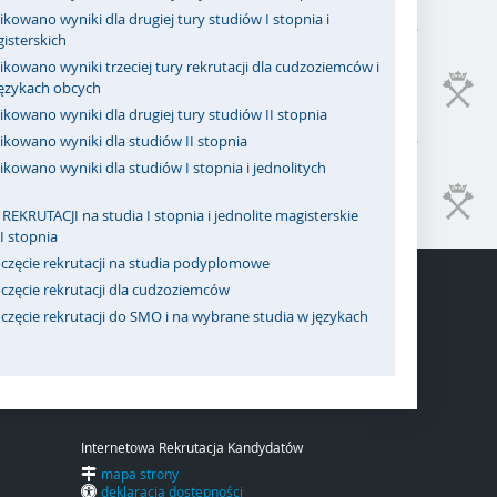
kowano wyniki dla drugiej tury studiów I stopnia i
isterskich
kowano wyniki trzeciej tury rekrutacji dla cudzoziemców i
językach obcych
kowano wyniki dla drugiej tury studiów II stopnia
ikowano wyniki dla studiów II stopnia
kowano wyniki dla studiów I stopnia i jednolitych
REKRUTACJI na studia I stopnia i jednolite magisterskie
II stopnia
częcie rekrutacji na studia podyplomowe
częcie rekrutacji dla cudzoziemców
zęcie rekrutacji do SMO i na wybrane studia w językach
Internetowa Rekrutacja Kandydatów
mapa strony
deklaracja dostępności