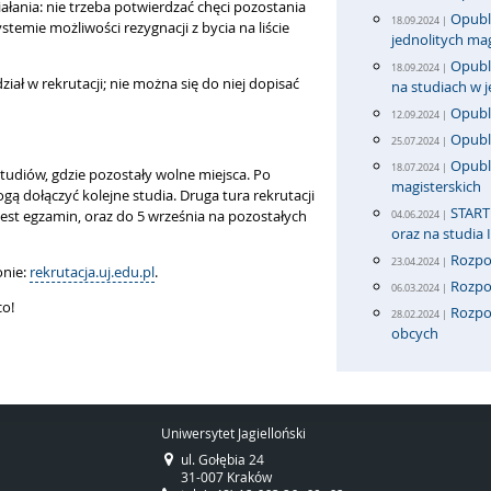
ałania: nie trzeba potwierdzać chęci pozostania
Opubli
18.09.2024 |
temie możliwości rezygnacji z bycia na liście
jednolitych mag
Opubli
18.09.2024 |
ział w rekrutacji; nie można się do niej dopisać
na studiach w 
Opubli
12.09.2024 |
Opubl
25.07.2024 |
Opubli
18.07.2024 |
studiów, gdzie pozostały wolne miejsca. Po
magisterskich
dołączyć kolejne studia. Druga tura rekrutacji
START 
jest egzamin, oraz do 5 września na pozostałych
04.06.2024 |
oraz na studia 
Rozpo
23.04.2024 |
onie:
rekrutacja.uj.edu.pl
.
Rozpo
06.03.2024 |
co!
Rozpoc
28.02.2024 |
obcych
Uniwersytet Jagielloński
ul. Gołębia 24
31-007 Kraków