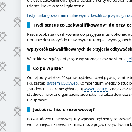
dla osób zakwalifikowanych oraz dokumenty do pobrania 
i dalsze kroki” w tabeli zgłoszenia.
Listy rankingowe i minimalne wyniki kwalifikacji wymagane 
Twój status to „zakwalifikowany” do przyjęc
Każda osoba zakwalifikowana do przyjęcia musi dokonać wp
terminie dostarczyć do uniwersytetu komplet wymaganyc
Wpisy osób zakwalifikowanych do przyjęcia odbywać się 
Wszelkie szczegóły dotyczące wpisu znajdziesz na stronie
re
Co po wpisie?
Od tej pory większość spraw będziesz rozwiązywać, kontaktuj
IRK zastąpi
system USOSweb
. Kompendium wiedzy o studio
„Studenci” na stronie głównej UJ
www.uj.edu.pl
. Znajdziesz 
studiowania oraz organizacji studenckich, a także dowiesz się
Cię sprawie.
Jesteś na liście rezerwowej?
Po zakończeniu pierwszej tury wpisów, będziemy zapraszać k
wolne miejsca. Pierwsza zmiana może pojawić się w Twoim k