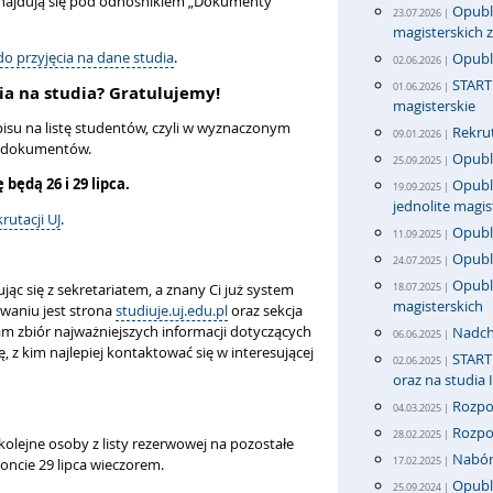
znajdują się pod odnośnikiem „Dokumenty
Opubli
23.07.2026 |
magisterskich
do przyjęcia na dane studia
.
Opubl
02.06.2026 |
START 
01.06.2026 |
ia na studia? Gratulujemy!
magisterskie
isu na listę studentów, czyli w wyznaczonym
Rekrut
09.01.2026 |
h dokumentów.
Opubli
25.09.2025 |
będą 26 i 29 lipca.
Opubli
19.09.2025 |
jednolite magis
krutacji UJ
.
Opubli
11.09.2025 |
Opubl
24.07.2025 |
Opubli
ąc się z sekretariatem, a znany Ci już system
18.07.2025 |
magisterskich
waniu jest strona
studiuje.uj.edu.pl
oraz sekcja
tam zbiór najważniejszych informacji dotyczących
Nadch
06.06.2025 |
, z kim najlepiej kontaktować się w interesującej
START 
02.06.2025 |
oraz na studia 
Rozpo
04.03.2025 |
Rozpo
28.02.2025 |
olejne osoby z listy rezerwowej na pozostałe
Nabór 
17.02.2025 |
oncie 29 lipca wieczorem.
Opubli
25.09.2024 |