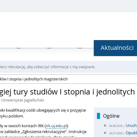
Aktualności
erz rekrutację, aby zobaczyć informacje z nią związane.
iów I stopnia i jednolitych magisterskich
ej tury studiów I stopnia i jednolitych
a Uniwersytet Jagielloński
i kwalifikacji osób ubiegających się o przyjęcie
Ogólne
ęzyku polskim.
Uruch
ły w swoich kontach IRK (
irk.uj.edu.pl
)
04.08.2026 |
w zakładce „Zgłoszenia rekrutacyjne”. Instrukcje
Opubl
24.07.2026 |