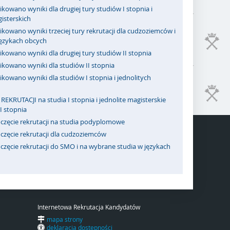
kowano wyniki dla drugiej tury studiów I stopnia i
isterskich
kowano wyniki trzeciej tury rekrutacji dla cudzoziemców i
językach obcych
kowano wyniki dla drugiej tury studiów II stopnia
ikowano wyniki dla studiów II stopnia
kowano wyniki dla studiów I stopnia i jednolitych
REKRUTACJI na studia I stopnia i jednolite magisterskie
II stopnia
częcie rekrutacji na studia podyplomowe
częcie rekrutacji dla cudzoziemców
zęcie rekrutacji do SMO i na wybrane studia w językach
Internetowa Rekrutacja Kandydatów
mapa strony
deklaracja dostępności