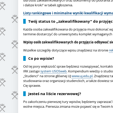
dla osób zakwalifikowanych oraz dokumenty do pobrania 
i dalsze kroki” w tabeli zgłoszenia.
Listy rankingowe i minimalne wyniki kwalifikacji wyma
Twój status to „zakwalifikowany” do przyję
Każda osoba zakwalifikowana do przyjęcia musi dokonać wp
terminie dostarczyć do uniwersytetu komplet wymaganyc
Wpisy osób zakwalifikowanych do przyjęcia odbywać si
Wszelkie szczegóły dotyczące wpisu znajdziesz na stronie
re
Co po wpisie?
Od tej pory większość spraw będziesz rozwiązywać, kontaktuj
IRK zastąpi
system USOSweb
. Kompendium wiedzy o studio
„Studenci” na stronie głównej UJ
www.uj.edu.pl
. Znajdziesz 
studiowania oraz organizacji studenckich, a także dowiesz się
Cię sprawie.
Jesteś na liście rezerwowej?
Po zakończeniu pierwszej tury wpisów, będziemy zapraszać k
wolne miejsca. Pierwsza zmiana może pojawić się w Twoim 