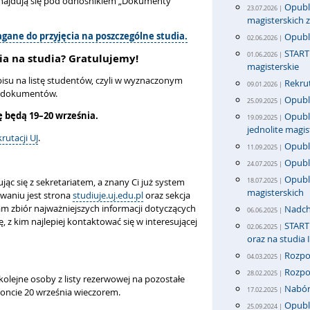
znajdują się pod odnośnikiem „Dokumenty
Opubli
23.07.2026 |
magisterskich
gane do przyjęcia na poszczególne studia.
Opubl
02.06.2026 |
START 
01.06.2026 |
cia na studia? Gratulujemy!
magisterskie
isu na listę studentów, czyli w wyznaczonym
Rekrut
09.01.2026 |
h dokumentów.
Opubli
25.09.2025 |
ę będą 19–20 września.
Opubli
19.09.2025 |
jednolite magis
krutacji UJ
.
Opubli
11.09.2025 |
Opubl
24.07.2025 |
Opubli
ąc się z sekretariatem, a znany Ci już system
18.07.2025 |
magisterskich
waniu jest strona
studiuje.uj.edu.pl
oraz sekcja
tam zbiór najważniejszych informacji dotyczących
Nadch
06.06.2025 |
, z kim najlepiej kontaktować się w interesującej
START 
02.06.2025 |
oraz na studia 
Rozpo
04.03.2025 |
Rozpo
28.02.2025 |
olejne osoby z listy rezerwowej na pozostałe
Nabór 
17.02.2025 |
koncie 20 września wieczorem.
Opubli
25.09.2024 |