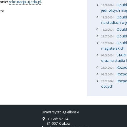
onie:
rekrutacja.uj.edu.pl
.
Opubli
18.09.2024 |
jednolitych mag
co!
Opubli
18.09.2024 |
na studiach w 
Opubli
12.09.2024 |
Opubl
25.07.2024 |
Opubli
18.07.2024 |
magisterskich
START 
04.06.2024 |
oraz na studia 
Rozpo
23.04.2024 |
Rozpo
06.03.2024 |
Rozpoc
28.02.2024 |
obcych
Uniwersytet Jagielloński
ul. Gołębia 24
31-007 Kraków