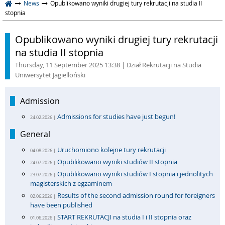
News
Opublikowano wyniki drugiej tury rekrutacji na studia II
stopnia
Opublikowano wyniki drugiej tury rekrutacji
na studia II stopnia
Thursday, 11 September 2025 13:38
| Dział Rekrutacji na Studia
Uniwersytet Jagielloński
Admission
Admissions for studies have just begun!
24.02.2026 |
General
Uruchomiono kolejne tury rekrutacji
04.08.2026 |
Opublikowano wyniki studiów II stopnia
24.07.2026 |
Opublikowano wyniki studiów I stopnia i jednolitych
23.07.2026 |
magisterskich z egzaminem
Results of the second admission round for foreigners
02.06.2026 |
have been published
START REKRUTACJI na studia I i II stopnia oraz
01.06.2026 |