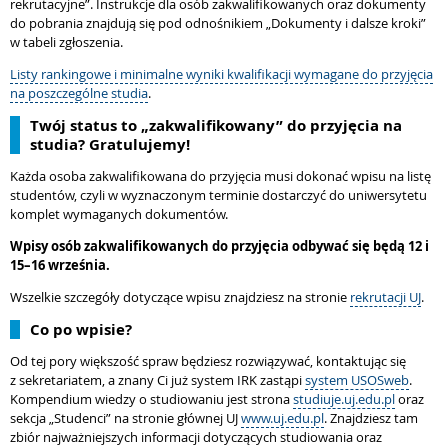
rekrutacyjne”. Instrukcje dla osób zakwalifikowanych oraz dokumenty
do pobrania znajdują się pod odnośnikiem „Dokumenty i dalsze kroki”
w tabeli zgłoszenia.
Listy rankingowe i minimalne wyniki kwalifikacji wymagane do przyjęcia
na poszczególne studia
.
Twój status to „zakwalifikowany” do przyjęcia na
studia? Gratulujemy!
Każda osoba zakwalifikowana do przyjęcia musi dokonać wpisu na listę
studentów, czyli w wyznaczonym terminie dostarczyć do uniwersytetu
komplet wymaganych dokumentów.
Wpisy osób zakwalifikowanych do przyjęcia odbywać się będą 12 i
15–16 września.
Wszelkie szczegóły dotyczące wpisu znajdziesz na stronie
rekrutacji UJ
.
Co po wpisie?
Od tej pory większość spraw będziesz rozwiązywać, kontaktując się
z sekretariatem, a znany Ci już system IRK zastąpi
system USOSweb
.
Kompendium wiedzy o studiowaniu jest strona
studiuje.uj.edu.pl
oraz
sekcja „Studenci” na stronie głównej UJ
www.uj.edu.pl
. Znajdziesz tam
zbiór najważniejszych informacji dotyczących studiowania oraz