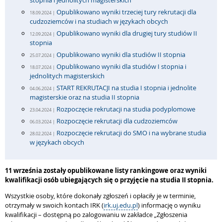
stopnia i jednolitych magisterskich
Opublikowano wyniki trzeciej tury rekrutacji dla
18.09.2024 |
cudzoziemców i na studiach w językach obcych
Opublikowano wyniki dla drugiej tury studiów II
12.09.2024 |
stopnia
Opublikowano wyniki dla studiów II stopnia
25.07.2024 |
Opublikowano wyniki dla studiów I stopnia i
18.07.2024 |
jednolitych magisterskich
START REKRUTACJI na studia I stopnia i jednolite
04.06.2024 |
magisterskie oraz na studia II stopnia
Rozpoczęcie rekrutacji na studia podyplomowe
23.04.2024 |
Rozpoczęcie rekrutacji dla cudzoziemców
06.03.2024 |
Rozpoczęcie rekrutacji do SMO i na wybrane studia
28.02.2024 |
w językach obcych
11 września zostały opublikowane listy rankingowe oraz wyniki
kwalifikacji osób ubiegających się o przyjęcie na studia II stopnia.
Wszystkie osoby, które dokonały zgłoszeń i opłaciły je w terminie,
otrzymały w swoich kontach IRK (
irk.uj.edu.pl
) informację o wyniku
kwalifikacji – dostępną po zalogowaniu w zakładce „Zgłoszenia