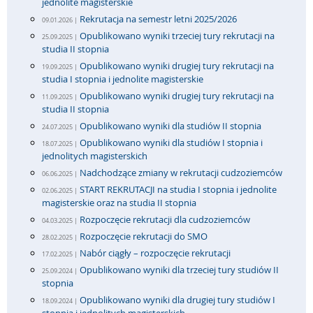
jednolite magisterskie
Rekrutacja na semestr letni 2025/2026
09.01.2026 |
Opublikowano wyniki trzeciej tury rekrutacji na
25.09.2025 |
studia II stopnia
Opublikowano wyniki drugiej tury rekrutacji na
19.09.2025 |
studia I stopnia i jednolite magisterskie
Opublikowano wyniki drugiej tury rekrutacji na
11.09.2025 |
studia II stopnia
Opublikowano wyniki dla studiów II stopnia
24.07.2025 |
Opublikowano wyniki dla studiów I stopnia i
18.07.2025 |
jednolitych magisterskich
Nadchodzące zmiany w rekrutacji cudzoziemców
06.06.2025 |
START REKRUTACJI na studia I stopnia i jednolite
02.06.2025 |
magisterskie oraz na studia II stopnia
Rozpoczęcie rekrutacji dla cudzoziemców
04.03.2025 |
Rozpoczęcie rekrutacji do SMO
28.02.2025 |
Nabór ciągły – rozpoczęcie rekrutacji
17.02.2025 |
Opublikowano wyniki dla trzeciej tury studiów II
25.09.2024 |
stopnia
Opublikowano wyniki dla drugiej tury studiów I
18.09.2024 |