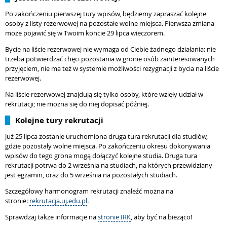
Po zakończeniu pierwszej tury wpisów, będziemy zapraszać kolejne
osoby z listy rezerwowej na pozostałe wolne miejsca. Pierwsza zmiana
może pojawić się w Twoim koncie 29 lipca wieczorem.
Bycie na liście rezerwowej nie wymaga od Ciebie żadnego działania: nie
trzeba potwierdzać chęci pozostania w gronie osób zainteresowanych
przyjęciem, nie ma też w systemie możliwości rezygnacji z bycia na liście
rezerwowej.
Na liście rezerwowej znajdują się tylko osoby, które wzięły udział w
rekrutacji; nie można się do niej dopisać później.
Kolejne tury rekrutacji
Już 25 lipca zostanie uruchomiona druga tura rekrutacji dla studiów,
gdzie pozostały wolne miejsca. Po zakończeniu okresu dokonywania
wpisów do tego grona mogą dołączyć kolejne studia. Druga tura
rekrutacji potrwa do 2 września na studiach, na których przewidziany
jest egzamin, oraz do 5 września na pozostałych studiach.
Szczegółowy harmonogram rekrutacji znaleźć można na
stronie:
rekrutacja.uj.edu.pl
.
Sprawdzaj także informacje na
stronie IRK
, aby być na bieżąco!