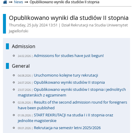
News
Opublikowano wyniki dla studiów II stopnia
Opublikowano wyniki dla studiów II stopnia
Thursday, 25 July 2024 13:51
| Dział Rekrutacji na Studia Uniwersytet
Jagielloński
Admission
Admissions for studies have just begun!
24.02.2026 |
General
Uruchomiono kolejne tury rekrutacji
04.08.2026 |
Opublikowano wyniki studiów II stopnia
24.07.2026 |
Opublikowano wyniki studiów I stopnia i jednolitych
23.07.2026 |
magisterskich z egzaminem
Results of the second admission round for foreigners
02.06.2026 |
have been published
START REKRUTACJI na studia I i II stopnia oraz
01.06.2026 |
jednolite magisterskie
Rekrutacja na semestr letni 2025/2026
09.01.2026 |