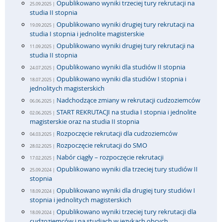
Opublikowano wyniki trzeciej tury rekrutacji na
25.09.2025 |
studia II stopnia
Opublikowano wyniki drugiej tury rekrutacji na
19.09.2025 |
studia I stopnia i jednolite magisterskie
Opublikowano wyniki drugiej tury rekrutacji na
11.09.2025 |
studia II stopnia
Opublikowano wyniki dla studiów II stopnia
24.07.2025 |
Opublikowano wyniki dla studiów I stopnia i
18.07.2025 |
jednolitych magisterskich
Nadchodzące zmiany w rekrutacji cudzoziemców
06.06.2025 |
START REKRUTACJI na studia I stopnia i jednolite
02.06.2025 |
magisterskie oraz na studia II stopnia
Rozpoczęcie rekrutacji dla cudzoziemców
04.03.2025 |
Rozpoczęcie rekrutacji do SMO
28.02.2025 |
Nabór ciągły – rozpoczęcie rekrutacji
17.02.2025 |
Opublikowano wyniki dla trzeciej tury studiów II
25.09.2024 |
stopnia
Opublikowano wyniki dla drugiej tury studiów I
18.09.2024 |
stopnia i jednolitych magisterskich
Opublikowano wyniki trzeciej tury rekrutacji dla
18.09.2024 |
cudzoziemców i na studiach w językach obcych