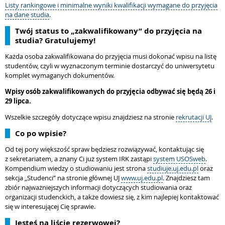
Listy rankingowe i minimalne wyniki kwalifikacji wymagane do przyjęcia
na dane studia
.
Twój status to „zakwalifikowany” do przyjęcia na
studia? Gratulujemy!
Każda osoba zakwalifikowana do przyjęcia musi dokonać wpisu na listę
studentów, czyli w wyznaczonym terminie dostarczyć do uniwersytetu
komplet wymaganych dokumentów.
Wpisy osób zakwalifikowanych do przyjęcia odbywać się będą 26 i
29 lipca.
Wszelkie szczegóły dotyczące wpisu znajdziesz na stronie
rekrutacji UJ
.
Co po wpisie?
Od tej pory większość spraw będziesz rozwiązywać, kontaktując się
z sekretariatem, a znany Ci już system IRK zastąpi
system USOSweb
.
Kompendium wiedzy o studiowaniu jest strona
studiuje.uj.edu.pl
oraz
sekcja „Studenci” na stronie głównej UJ
www.uj.edu.pl
. Znajdziesz tam
zbiór najważniejszych informacji dotyczących studiowania oraz
organizacji studenckich, a także dowiesz się, z kim najlepiej kontaktować
się w interesującej Cię sprawie.
Jesteś na liście rezerwowej?