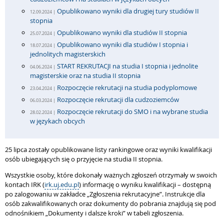
Opublikowano wyniki dla drugiej tury studiów II
12.09.2024 |
stopnia
Opublikowano wyniki dla studiów II stopnia
25.07.2024 |
Opublikowano wyniki dla studiów I stopnia i
18.07.2024 |
jednolitych magisterskich
START REKRUTACJI na studia I stopnia i jednolite
04.06.2024 |
magisterskie oraz na studia II stopnia
Rozpoczęcie rekrutacji na studia podyplomowe
23.04.2024 |
Rozpoczęcie rekrutacji dla cudzoziemców
06.03.2024 |
Rozpoczęcie rekrutacji do SMO i na wybrane studia
28.02.2024 |
w językach obcych
25 lipca zostały opublikowane listy rankingowe oraz wyniki kwalifikacji
osób ubiegających się o przyjęcie na studia II stopnia.
Wszystkie osoby, które dokonały ważnych zgłoszeń otrzymały w swoich
kontach IRK (
irk.uj.edu.pl
) informację o wyniku kwalifikacji – dostępną
po zalogowaniu w zakładce „Zgłoszenia rekrutacyjne”. Instrukcje dla
osób zakwalifikowanych oraz dokumenty do pobrania znajdują się pod
odnośnikiem „Dokumenty i dalsze kroki” w tabeli zgłoszenia.