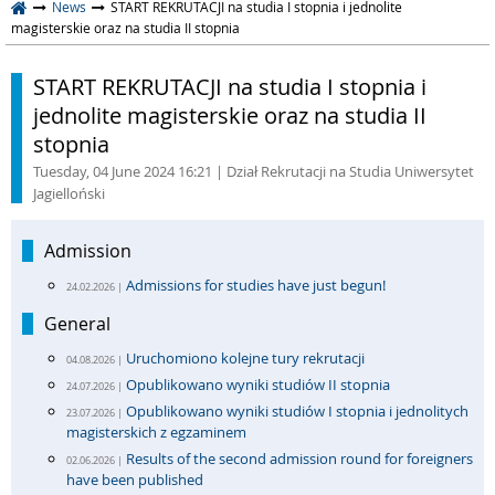
News
START REKRUTACJI na studia I stopnia i jednolite
magisterskie oraz na studia II stopnia
START REKRUTACJI na studia I stopnia i
jednolite magisterskie oraz na studia II
stopnia
Tuesday, 04 June 2024 16:21
| Dział Rekrutacji na Studia Uniwersytet
Jagielloński
Admission
Admissions for studies have just begun!
24.02.2026 |
General
Uruchomiono kolejne tury rekrutacji
04.08.2026 |
Opublikowano wyniki studiów II stopnia
24.07.2026 |
Opublikowano wyniki studiów I stopnia i jednolitych
23.07.2026 |
magisterskich z egzaminem
Results of the second admission round for foreigners
02.06.2026 |
have been published