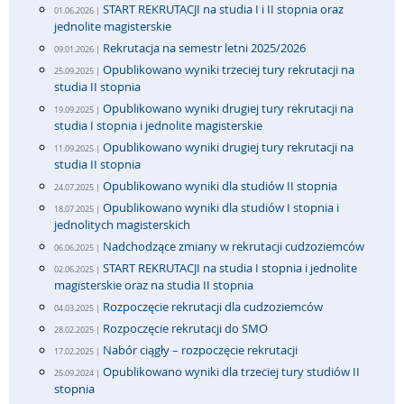
START REKRUTACJI na studia I i II stopnia oraz
01.06.2026 |
jednolite magisterskie
Rekrutacja na semestr letni 2025/2026
09.01.2026 |
Opublikowano wyniki trzeciej tury rekrutacji na
25.09.2025 |
studia II stopnia
Opublikowano wyniki drugiej tury rekrutacji na
19.09.2025 |
studia I stopnia i jednolite magisterskie
Opublikowano wyniki drugiej tury rekrutacji na
11.09.2025 |
studia II stopnia
Opublikowano wyniki dla studiów II stopnia
24.07.2025 |
Opublikowano wyniki dla studiów I stopnia i
18.07.2025 |
jednolitych magisterskich
Nadchodzące zmiany w rekrutacji cudzoziemców
06.06.2025 |
START REKRUTACJI na studia I stopnia i jednolite
02.06.2025 |
magisterskie oraz na studia II stopnia
Rozpoczęcie rekrutacji dla cudzoziemców
04.03.2025 |
Rozpoczęcie rekrutacji do SMO
28.02.2025 |
Nabór ciągły – rozpoczęcie rekrutacji
17.02.2025 |
Opublikowano wyniki dla trzeciej tury studiów II
25.09.2024 |
stopnia