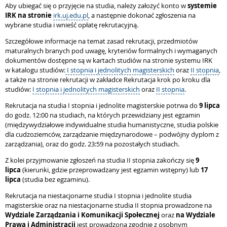
Aby ubiegać się o przyjęcie na studia, należy założyć konto w
systemie
IRK na stronie
irk.uj.edu.pl
, a następnie dokonać zgłoszenia na
wybrane studia i wnieść opłatę rekrutacyjną.
Szczegółowe informacje na temat zasad rekrutacji, przedmiotów
maturalnych branych pod uwagę, kryteriów formalnych i wymaganych
dokumentów dostępne są w kartach studiów na stronie systemu IRK
w katalogu studiów:
I stopnia i jednolitych magisterskich
oraz
II stopnia
,
a także na stronie rekrutacji w zakładce Rekrutacja krok po kroku dla
studiów:
I stopnia i jednolitych magisterskich
oraz
II stopnia
.
Rekrutacja na studia I stopnia i jednolite magisterskie potrwa do
9 lipca
do godz. 12:00 na studiach, na których przewidziany jest egzamin
(międzywydziałowe indywidualne studia humanistyczne, studia polskie
dla cudzoziemców, zarządzanie międzynarodowe – podwójny dyplom z
zarządzania), oraz do godz. 23:59 na pozostałych studiach.
Z kolei przyjmowanie zgłoszeń na studia II stopnia zakończy się
9
lipca
(kierunki, gdzie przeprowadzany jest egzamin wstępny) lub
17
lipca
(studia bez egzaminu).
Rekrutacja na niestacjonarne studia I stopnia i jednolite studia
magisterskie oraz na niestacjonarne studia II stopnia prowadzone na
Wydziale Zarządzania i Komunikacji Społecznej
oraz
na Wydziale
Prawa i Administracji
jest prowadzona zgodnie z osobnym