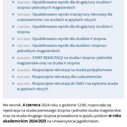
Opublikowano wyniki dla drugiej tury studiów I
18.09.2024 |
stopnia i jednolitych magisterskich
Opublikowano wyniki trzeciej tury rekrutacji dla
18.09.2024 |
cudzoziemców i na studiach w językach obcych
Opublikowano wyniki dla drugiej tury studiów II
12.09.2024 |
stopnia
Opublikowano wyniki dla studiów II stopnia
25.07.2024 |
Opublikowano wyniki dla studiów I stopnia i
18.07.2024 |
jednolitych magisterskich
START REKRUTACJI na studia I stopnia i jednolite
04.06.2024 |
magisterskie oraz na studia II stopnia
Rozpoczęcie rekrutacji na studia podyplomowe
23.04.2024 |
Rozpoczęcie rekrutacji dla cudzoziemców
06.03.2024 |
Rozpoczęcie rekrutacji do SMO i na wybrane studia
28.02.2024 |
w językach obcych
We wtorek,
4 czerwca
2024 roku o godzinie 12:00, rozpoczęła się
rejestracja na studia pierwszego stopnia i jednolite studia magisterskie
oraz na studia drugiego stopnia prowadzone w języku polskim
w roku
akademickim 2024/2025
na Uniwersytecie Jagiellońskim.