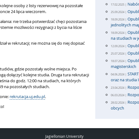
Nabór 
17.02.2025 |
olejne osoby z listy rezerwowej na pozostałe
oncie 24 lipca wieczorem.
Opubli
25.09.2024 |
Opubli
18.09.2024 |
ałania: nie trzeba potwierdzać chęci pozostania
jednolitych mag
temie możliwości rezygnacji z bycia na liście
Opubli
18.09.2024 |
na studiach w 
ział w rekrutacji; nie można się do niej dopisać
Opubli
12.09.2024 |
Opubl
25.07.2024 |
Opubli
18.07.2024 |
magisterskich
studiów, gdzie pozostały wolne miejsca. Po
START 
dołączyć kolejne studia. Druga tura rekrutacji
04.06.2024 |
oraz na studia 
ześnia do godz. 12:00 na studiach, na których
59 na pozostałych studiach.
Rozpo
23.04.2024 |
Rozpo
06.03.2024 |
onie:
rekrutacja.uj.edu.pl
.
Rozpoc
28.02.2024 |
co!
obcych
Jagiellonian University