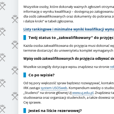
Wszystkie osoby, które dokonały ważnych zgłoszeń otrzyma
informację o wyniku kwalifikacji – dostępną po zalogowaniu 
dla osób zakwalifikowanych oraz dokumenty do pobrania 
i dalsze kroki” w tabeli zgłoszenia.
Listy rankingowe i minimalne wyniki kwalifikacji wyma
Twój status to „zakwalifikowany” do przyję
Każda osoba zakwalifikowana do przyjęcia musi dokonać wp
terminie dostarczyć do uniwersytetu komplet wymaganyc
Wpisy osób zakwalifikowanych do przyjęcia odbywać się 
Wszelkie szczegóły dotyczące wpisu znajdziesz na stronie
re
Co po wpisie?
Od tej pory większość spraw będziesz rozwiązywać, kontaktuj
IRK zastąpi
system USOSweb
. Kompendium wiedzy o studio
„Studenci” na stronie głównej UJ
www.uj.edu.pl
. Znajdziesz 
studiowania oraz organizacji studenckich, a także dowiesz się
Cię sprawie.
Jesteś na liście rezerwowej?