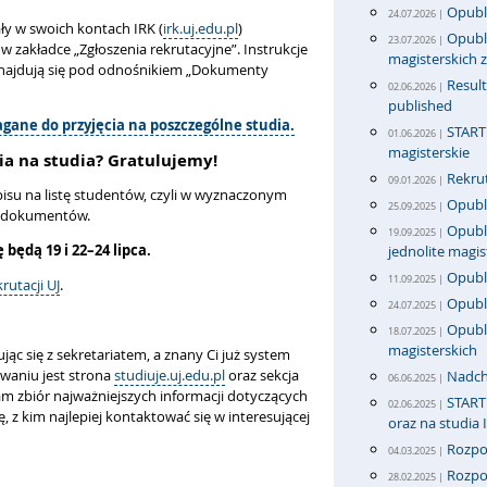
Opubl
24.07.2026 |
ły w swoich kontach IRK (
irk.uj.edu.pl
)
Opubli
23.07.2026 |
w zakładce „Zgłoszenia rekrutacyjne”. Instrukcje
magisterskich
znajdują się pod odnośnikiem „Dokumenty
Result
02.06.2026 |
published
gane do przyjęcia na poszczególne studia.
START 
01.06.2026 |
magisterskie
cia na studia? Gratulujemy!
Rekrut
09.01.2026 |
isu na listę studentów, czyli w wyznaczonym
Opubli
25.09.2025 |
h dokumentów.
Opubli
19.09.2025 |
będą 19 i 22–24 lipca.
jednolite magis
Opubli
11.09.2025 |
krutacji UJ
.
Opubl
24.07.2025 |
Opubli
18.07.2025 |
magisterskich
ąc się z sekretariatem, a znany Ci już system
waniu jest strona
studiuje.uj.edu.pl
oraz sekcja
Nadch
06.06.2025 |
tam zbiór najważniejszych informacji dotyczących
START 
02.06.2025 |
, z kim najlepiej kontaktować się w interesującej
oraz na studia 
Rozpo
04.03.2025 |
Rozpo
28.02.2025 |