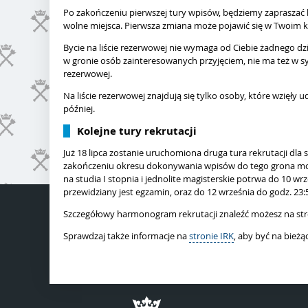
Po zakończeniu pierwszej tury wpisów, będziemy zapraszać k
wolne miejsca. Pierwsza zmiana może pojawić się w Twoim k
Bycie na liście rezerwowej nie wymaga od Ciebie żadnego dzi
w gronie osób zainteresowanych przyjęciem, nie ma też w sys
rezerwowej.
Na liście rezerwowej znajdują się tylko osoby, które wzięły ud
później.
Kolejne tury rekrutacji
Już 18 lipca zostanie uruchomiona druga tura rekrutacji dla 
zakończeniu okresu dokonywania wpisów do tego grona mogą 
na studia I stopnia i jednolite magisterskie potrwa do 10 wr
przewidziany jest egzamin, oraz do 12 września do godz. 23:
Szczegółowy harmonogram rekrutacji znaleźć możesz na str
Sprawdzaj także informacje na
stronie IRK
, aby być na bieżą