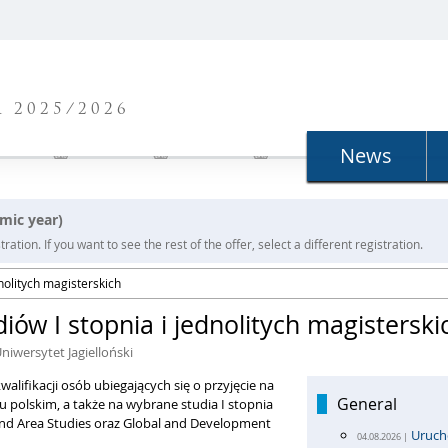
N
 2025/2026
News
mic year)
ration. If you want to see the rest of the offer, select a different registration.
nolitych magisterskich
iów I stopnia i jednolitych magisterski
Uniwersytet Jagielloński
alifikacji osób ubiegających się o przyjęcie na
General
ku polskim, a także na wybrane studia I stopnia
and Area Studies oraz Global and Development
Uruch
04.08.2026 |