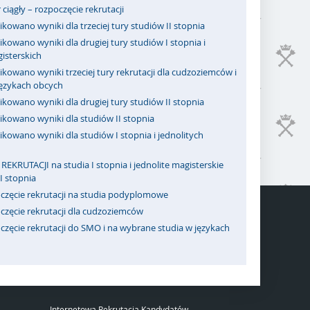
ciągły – rozpoczęcie rekrutacji
kowano wyniki dla trzeciej tury studiów II stopnia
kowano wyniki dla drugiej tury studiów I stopnia i
isterskich
kowano wyniki trzeciej tury rekrutacji dla cudzoziemców i
językach obcych
kowano wyniki dla drugiej tury studiów II stopnia
ikowano wyniki dla studiów II stopnia
kowano wyniki dla studiów I stopnia i jednolitych
REKRUTACJI na studia I stopnia i jednolite magisterskie
II stopnia
częcie rekrutacji na studia podyplomowe
częcie rekrutacji dla cudzoziemców
zęcie rekrutacji do SMO i na wybrane studia w językach
Internetowa Rekrutacja Kandydatów