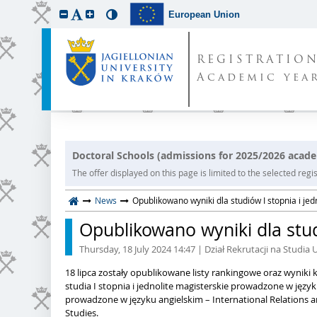
European Union
REGISTRATIO
Academic year
Doctoral Schools (admissions for 2025/2026 acade
The offer displayed on this page is limited to the selected regist
News
Opublikowano wyniki dla studiów I stopnia i jed
Opublikowano wyniki dla stud
Thursday, 18 July 2024 14:47
| Dział Rekrutacji na Studia 
18 lipca zostały opublikowane listy rankingowe oraz wyniki kw
studia I stopnia i jednolite magisterskie prowadzone w języ
prowadzone w języku angielskim – International Relations 
Studies.