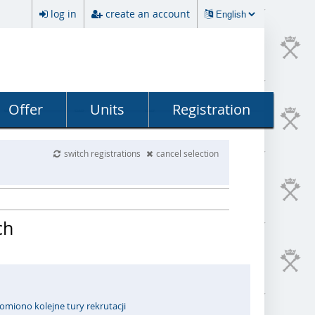
log in
create an account
Offer
Units
Registration
switch registrations
cancel selection
ch
omiono kolejne tury rekrutacji