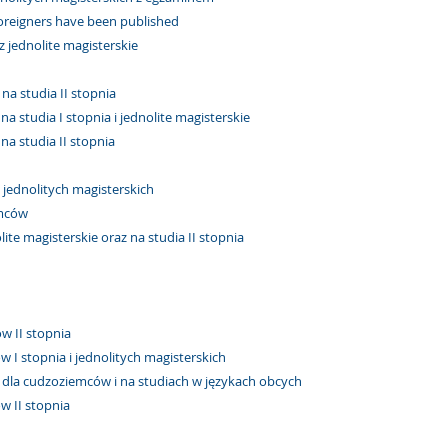
foreigners have been published
z jednolite magisterskie
na studia II stopnia
a studia I stopnia i jednolite magisterskie
na studia II stopnia
 jednolitych magisterskich
emców
ite magisterskie oraz na studia II stopnia
w II stopnia
 I stopnia i jednolitych magisterskich
i dla cudzoziemców i na studiach w językach obcych
w II stopnia