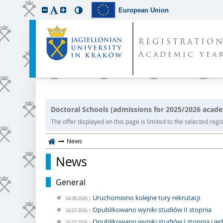
European Union
REGISTRATIO
Academic year
Doctoral Schools (admissions for 2025/2026 acade
The offer displayed on this page is limited to the selected regist
News
News
General
Uruchomiono kolejne tury rekrutacji
04.08.2026 |
Opublikowano wyniki studiów II stopnia
24.07.2026 |
Opublikowano wyniki studiów I stopnia i je
23.07.2026 |