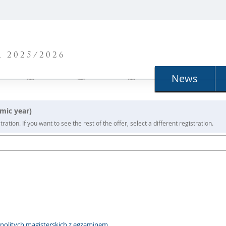
N
 2025/2026
News
mic year)
ration. If you want to see the rest of the offer, select a different registration.
dnolitych magisterskich z egzaminem