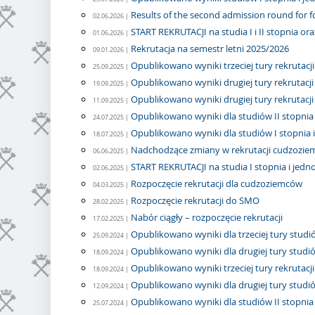
Results of the second admission round for 
02.06.2026 |
START REKRUTACJI na studia I i II stopnia ora
01.06.2026 |
Rekrutacja na semestr letni 2025/2026
09.01.2026 |
Opublikowano wyniki trzeciej tury rekrutacji 
25.09.2025 |
Opublikowano wyniki drugiej tury rekrutacji n
19.09.2025 |
Opublikowano wyniki drugiej tury rekrutacji 
11.09.2025 |
Opublikowano wyniki dla studiów II stopnia
24.07.2025 |
Opublikowano wyniki dla studiów I stopnia i
18.07.2025 |
Nadchodzące zmiany w rekrutacji cudzozi
06.06.2025 |
START REKRUTACJI na studia I stopnia i jednol
02.06.2025 |
Rozpoczęcie rekrutacji dla cudzoziemców
04.03.2025 |
Rozpoczęcie rekrutacji do SMO
28.02.2025 |
Nabór ciągły – rozpoczęcie rekrutacji
17.02.2025 |
Opublikowano wyniki dla trzeciej tury studió
25.09.2024 |
Opublikowano wyniki dla drugiej tury studiów
18.09.2024 |
Opublikowano wyniki trzeciej tury rekrutacj
18.09.2024 |
Opublikowano wyniki dla drugiej tury studió
12.09.2024 |
Opublikowano wyniki dla studiów II stopnia
25.07.2024 |