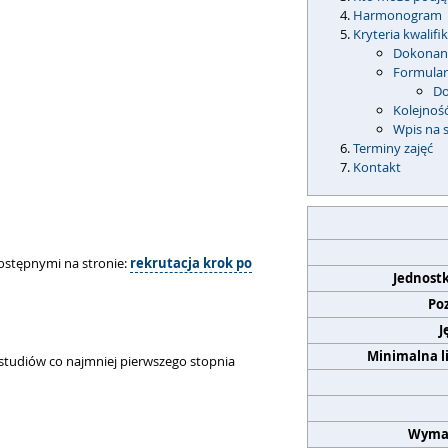
Harmonogram
Kryteria kwalifik
Dokonani
Formular
Do
Kolejność
Wpis na 
Terminy zajęć
Kontakt
ostępnymi na stronie:
rekrutacja krok po
Jednost
Po
J
Minimalna l
tudiów co najmniej pierwszego stopnia
Wyma