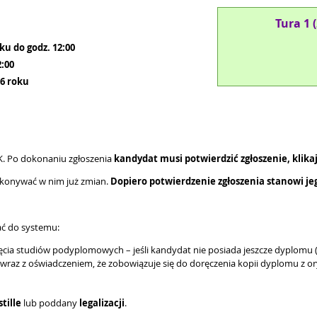
Tura 1 
ku do godz. 12:00
2:00
6 roku
K. Po dokonaniu zgłoszenia
kandydat musi potwierdzić zgłoszenie, klikaj
okonywać w nim już zmian.
Dopiero potwierdzenie zgłoszenia stanowi je
ać do systemu:
cia studiów podyplomowych – jeśli kandydat nie posiada jeszcze dyplomu (a
wraz z oświadczeniem, że zobowiązuje się do doręczenia kopii dyplomu z o
tille
lub poddany
legalizacji
.