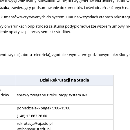
ać wyłącznie osoby zakwalifikowane; dla wygenerowania ankiety osobowe
studia
, zawierający podsumowanie dokumentów i oświadczeń złożonych na 
dokumentów wczytywanych do systemu IRK na wszystkich etapach rekrutacji
mowy o warunkach odpłatności za studia podyplomowe (ze wzorem umowy moż
sienie opłaty za pierwszy semestr studiów.
endowych (sobota–niedziela), zgodnie z wymiarem godzinowym określonym
Dział Rekrutacji na Studia
e
udiów,
sprawy związane z rekrutacją: system IRK
poniedziałek–piątek 9:00–15:00
(+48) 12 663 26 60
rekrutacja@uj.edu.pl
welcome@uj.edu.pl