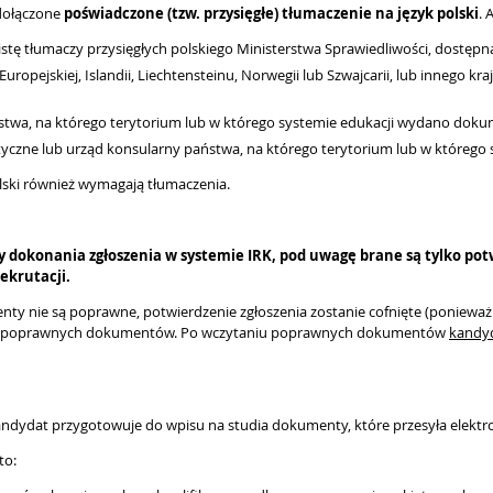
dołączone
poświadczone (tzw. przysięgłe) tłumaczenie na język polski
. 
listę tłumaczy przysięgłych polskiego Ministerstwa Sprawiedliwości, dostę
ropejskiej, Islandii, Liechtensteinu, Norwegii lub Szwajcarii, lub innego kr
ństwa, na którego terytorium lub w którego systemie edukacji wydano doku
yczne lub urząd konsularny państwa, na którego terytorium lub w którego
polski również wymagają tłumaczenia.
y
dokonania zgłoszenia w systemie IRK, pod uwagę brane są tylko po
krutacji.
y nie są poprawne, potwierdzenie zgłoszenia zostanie cofnięte (ponieważ 
ania poprawnych dokumentów. Po wczytaniu poprawnych dokumentów
kandyd
kandydat przygotowuje do wpisu na studia dokumenty, które przesyła elektr
to: