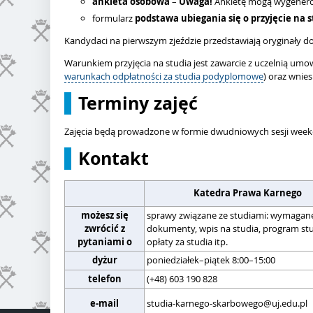
ankieta osobowa
–
Uwaga!
Ankietę mogą wygenerow
formularz
podstawa ubiegania się o przyjęcie na 
Kandydaci na pierwszym zjeździe przedstawiają oryginały 
Warunkiem przyjęcia na studia jest zawarcie z uczelnią u
warunkach odpłatności za studia podyplomowe
) oraz wnie
Terminy zajęć
Zajęcia będą prowadzone w formie dwudniowych sesji week
Kontakt
Katedra Prawa Karnego
możesz się
sprawy związane ze studiami: wymagan
zwrócić z
dokumenty, wpis na studia, program st
pytaniami o
opłaty za studia itp.
dyżur
poniedziałek–piątek 8:00–15:00
telefon
(+48) 603 190 828
e-mail
studia-karnego-skarbowego@uj.edu.pl