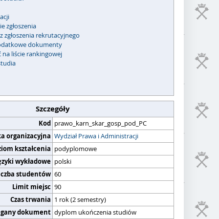
acji
e zgłoszenia
z zgłoszenia rekrutacyjnego
datkowe dokumenty
 na liście rankingowej
studia
Szczegóły
Kod
prawo_karn_skar_gosp_pod_PC
ka organizacyjna
Wydział Prawa i Administracji
ziom kształcenia
podyplomowe
ęzyki wykładowe
polski
iczba studentów
60
Limit miejsc
90
Czas trwania
1 rok (2 semestry)
gany dokument
dyplom ukończenia studiów