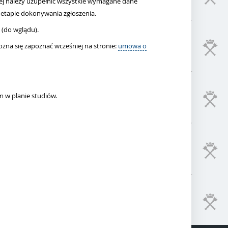
j należy uzupełnić wszystkie wymagane dane
etapie dokonywania zgłoszenia.
 (do wglądu).
na się zapoznać wcześniej na stronie:
umowa o
 w planie studiów.