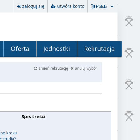
zaloguj się
utwórz konto
Oferta
Jednostki
Rekrutacja
zmień rekrutację
anuluj wybór
Spis treści
 po kroku
ć studia?