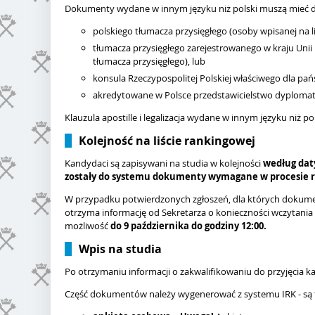
Dokumenty wydane w innym języku niż polski muszą mieć 
polskiego tłumacza przysięgłego (osoby wpisanej na 
tłumacza przysięgłego zarejestrowanego w kraju Unii Eu
tłumacza przysięgłego), lub
konsula Rzeczypospolitej Polskiej właściwego dla pa
akredytowane w Polsce przedstawicielstwo dyplomat
Klauzula apostille i legalizacja wydane w innym języku niż 
Kolejność na liście rankingowej
Kandydaci są zapisywani na studia w kolejności
według dat
zostały do
systemu dokumenty wymagane w procesie re
W przypadku potwierdzonych zgłoszeń, dla których dokument
otrzyma informację od Sekretarza o konieczności wczyt
możliwość
do
9 października
do godziny 12:00.
Wpis na studia
Po otrzymaniu informacji o zakwalifikowaniu do przyjęcia 
Część dokumentów należy wygenerować z systemu IRK - są 