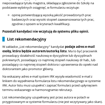
nieposiadająca tytułu magistra, składająca zgłoszenie do Szkoły na
podstawie wybitnych osiągnięć, w formularzu wczytuje:
opinię potwierdzającą wysoką jakość prowadzonych prac
badawczych oraz wysoki stopień zaawansowania tych prac,
zgodnie z opisem w kryteriach kwalifikacji.
Pozostali kandydaci nie wczytują do systemu pliku opinii.
List rekomendacyjny
W zakładce „List rekomendacyjny” kandydat
podaje adres e-mail
osoby, która będzie autorem/autorką listu
. Ma to być pracownik
prowadzący działalność naukową w dyscyplinie lub dyscyplinach
pokrewnych, posiadający co najmniej stopień naukowy dr hab., lub
posiadający co najmniej stopień doktora i uprawnienia do opieki nad
doktorantem jako promotor główny.
Na wskazany adres e-mail system IRK wysyła wiadomość e-mail z
linkiem do wypełnienia formularza listu rekomendacyjnego w systemie
IRK. Autor listu musi uzupełnić i zapisać formularz przed upłynięciem
terminu wskazanego w harmonogramie rekrutacji.
List rekomendacyjny uzupełniany jest przez autora w polach w
przygotowanym w systemie formularzu (nie jest wczytywany jako skan).