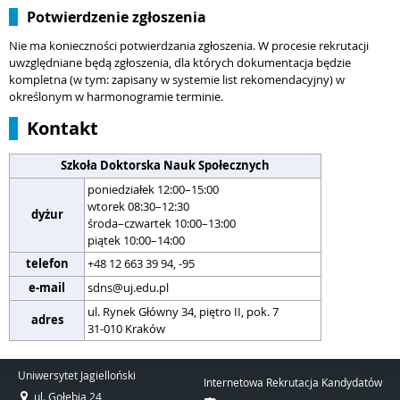
Potwierdzenie zgłoszenia
Nie ma konieczności potwierdzania zgłoszenia. W procesie rekrutacji
uwzględniane będą zgłoszenia, dla których dokumentacja będzie
kompletna (w tym: zapisany w systemie list rekomendacyjny) w
określonym w harmonogramie terminie.
Kontakt
Szkoła Doktorska Nauk Społecznych
poniedziałek 12:00–15:00
wtorek 08:30–12:30
dyżur
środa–czwartek 10:00–13:00
piątek 10:00–14:00
telefon
+48 12 663 39 94, -95
e-mail
sdns@uj.edu.pl
ul. Rynek Główny 34, piętro II, pok. 7
adres
31-010 Kraków
Uniwersytet Jagielloński
Internetowa Rekrutacja Kandydatów
ul. Gołębia 24