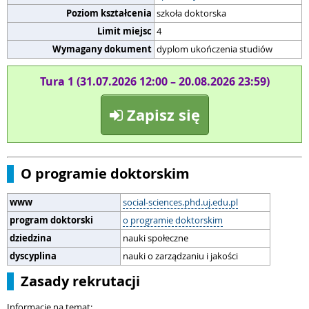
Poziom kształcenia
szkoła doktorska
Limit miejsc
4
Wymagany dokument
dyplom ukończenia studiów
Tura 1 (31.07.2026 12:00 – 20.08.2026 23:59)
Zapisz się
O programie doktorskim
www
social-sciences.phd.uj.edu.pl
program doktorski
o programie doktorskim
dziedzina
nauki społeczne
dyscyplina
nauki o zarządzaniu i jakości
Zasady rekrutacji
Informacje na temat: