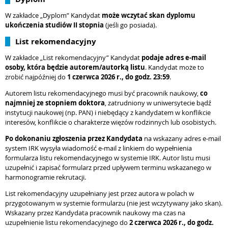
W zakładce „Dyplom” Kandydat
może wczytać skan dyplomu
ukończenia studiów II stopnia
(jeśli go posiada).
List rekomendacyjny
W zakładce „List rekomendacyjny” Kandydat
podaje adres e-mail
osoby, która będzie autorem/autorką listu
. Kandydat może to
zrobić najpóźniej do
1 czerwca 2026 r., do godz. 23:59
.
Autorem listu rekomendacyjnego musi być pracownik naukowy,
co
najmniej ze stopniem doktora
, zatrudniony w uniwersytecie bądź
instytucji naukowej (np. PAN) i niebędący z kandydatem w konflikcie
interesów, konflikcie o charakterze więzów rodzinnych lub osobistych.
Po dokonaniu zgłoszenia przez Kandydata
na wskazany adres e-mail
system IRK wysyła wiadomość e-mail z linkiem do wypełnienia
formularza listu rekomendacyjnego w systemie IRK. Autor listu musi
uzupełnić i zapisać formularz przed upływem terminu wskazanego w
harmonogramie rekrutacji.
List rekomendacyjny uzupełniany jest przez autora w polach w
przygotowanym w systemie formularzu (nie jest wczytywany jako skan).
Wskazany przez Kandydata pracownik naukowy ma czas na
uzupełnienie listu rekomendacyjnego do
2 czerwca 2026 r., do godz.