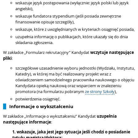
wskazuje język postępowania (wyłącznie: język polski lub język
angielski),
wskazuje fundatora stypendium (jeśli posiada zewnętrzne
finansowanie opisuje szczegóły),
wskazuje, które z uwzględnianych w kryteriach osiągnięć posiada,
uzupełnia informację o publikacjach, które ukazały się do dnia
składania zgłoszenia.
W zakładce „Formularz rekrutacyjny” Kandydat
wczytuje następujące
pliki
:
szczegółowe uzasadnienie wyboru jednostki (Wydziału, Instytutu,
Katedry), w której ma być realizowany projekt wraz z
oświadczeniem samodzielnego pracownika naukowego o objęciu
Kandydata opieką naukową oraz wsparciem w znalezieniu
promotora (na formularzu pobranym
ze strony Szkoły
),
potwierdzenia osiągnięć.
Informacje o wykształceniu
W zakładce „Informacje o wykształceniu” Kandydat
uzupełnia
następujące informacje
:
1. wskazuje, jaka jest jego sytuacja jeśli chodzi o posiadanie
tytułu magistra/doktora;