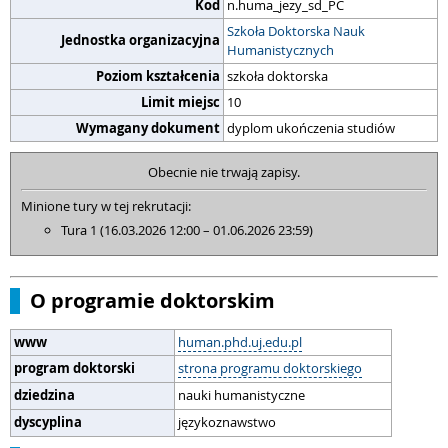
Kod
n.huma_jezy_sd_PC
Szkoła Doktorska Nauk
Jednostka organizacyjna
Humanistycznych
Poziom kształcenia
szkoła doktorska
Limit miejsc
10
Wymagany dokument
dyplom ukończenia studiów
Obecnie nie trwają zapisy.
Minione tury w tej rekrutacji:
Tura 1 (16.03.2026 12:00 – 01.06.2026 23:59)
O programie doktorskim
www
human.phd.uj.edu.pl
program doktorski
strona programu doktorskiego
dziedzina
nauki humanistyczne
dyscyplina
językoznawstwo