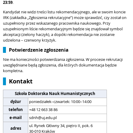
23:59
.
Kandydat nie widzi treści listu rekomendacyjnego, ale w swoim koncie
IRK (zakładka „Zgłoszenia rekrutacyjne”) może sprawdzić, czy został on
uzupełniony przez wskazanego pracownika naukowego. Przy
uzupełnionym liście rekomendacyjnym będzie się znajdował symbol
akceptacji (zielony haczyk), a dopóki rekomendacja nie zostanie
udzielona – czerwony krzyżyk.
Potwierdzenie zgłoszenia
Nie ma konieczności potwierdzania zgłoszenia. W procesie rekrutacji
uwzględniane będą zgłoszenia, dla których dokumentacja będzie
kompletna.
Kontakt
Szkoła Doktorska Nauk Humanistycznych
dyżur
poniedziałek–czwartek: 10:00–14:00
telefon
+48 12 663 38 86
e-mail
sdnh@uj.edu.pl
ul. Rynek Główny 34, piętro II, pok. 6
adres
30-010 Kraków