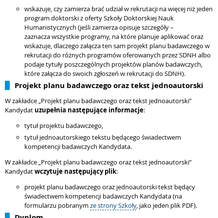
wskazuje, czy zamierza brać udział w rekrutacji na więcej niż jeden
program doktorski z oferty Szkoły Doktorskiej Nauk
Humanistycznych (jeśli zamierza opisuje szczegóły –
zaznacza wszystkie programy, na które planuje aplikować oraz
wskazuje, dlaczego załącza ten sam projekt planu badawczego w
rekrutacji do różnych programów oferowanych przez SDNH albo
podaje tytuły poszczególnych projektów planów badawczych,
które załącza do swoich zgłoszeń w rekrutacji do SDNH).
Projekt planu badawczego oraz tekst jednoautorski
W zakładce „Projekt planu badawczego oraz tekst jednoautorski”
Kandydat
uzupełnia następujące informacje
:
tytuł projektu badawczego,
tytuł jednoautorskiego tekstu będącego świadectwem
kompetencji badawczych Kandydata.
W zakładce „Projekt planu badawczego oraz tekst jednoautorski”
Kandydat
wczytuje następujący plik
:
projekt planu badawczego oraz jednoautorski tekst będący
świadectwem kompetencji badawczych Kandydata (na
formularzu pobranym
ze strony Szkoły
, jako jeden plik PDF).
Dyplom