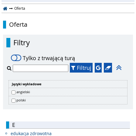
Oferta
Oferta
Filtry
Tylko z trwającą turą
Filtruj
Języki wykładowe
angielski
polski
E
edukacja zdrowotna