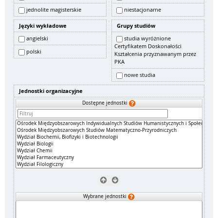
jednolite magisterskie
niestacjonarne
Języki wykładowe
Grupy studiów
angielski
studia wyróżnione
Certyfikatem Doskonałości
polski
Kształcenia przyznawanym przez
PKA
nowe studia
Jednostki organizacyjne
Dostępne jednostki
Wybrane jednostki