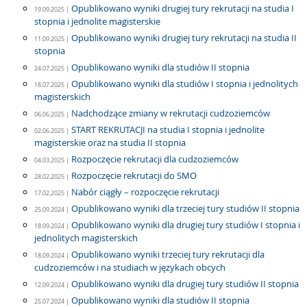
Opublikowano wyniki drugiej tury rekrutacji na studia I
19.09.2025 |
stopnia i jednolite magisterskie
Opublikowano wyniki drugiej tury rekrutacji na studia II
11.09.2025 |
stopnia
Opublikowano wyniki dla studiów II stopnia
24.07.2025 |
Opublikowano wyniki dla studiów I stopnia i jednolitych
18.07.2025 |
magisterskich
Nadchodzące zmiany w rekrutacji cudzoziemców
06.06.2025 |
START REKRUTACJI na studia I stopnia i jednolite
02.06.2025 |
magisterskie oraz na studia II stopnia
Rozpoczęcie rekrutacji dla cudzoziemców
04.03.2025 |
Rozpoczęcie rekrutacji do SMO
28.02.2025 |
Nabór ciągły – rozpoczęcie rekrutacji
17.02.2025 |
Opublikowano wyniki dla trzeciej tury studiów II stopnia
25.09.2024 |
Opublikowano wyniki dla drugiej tury studiów I stopnia i
18.09.2024 |
jednolitych magisterskich
Opublikowano wyniki trzeciej tury rekrutacji dla
18.09.2024 |
cudzoziemców i na studiach w językach obcych
Opublikowano wyniki dla drugiej tury studiów II stopnia
12.09.2024 |
Opublikowano wyniki dla studiów II stopnia
25.07.2024 |