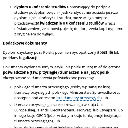
dyplom ukończenia studiów
uprawniający do podjęcia
studiów podyplomowych – jeśli kandydat nie posiada jeszcze
dyplomu (ale ukończył już studia), może w jego miejsce
przedstawić
zaświadczenie o ukończeniu studiów
wraz z
oświadczeniem, że zobowiązuje się do doręczenia kopii dyplomu
z oryginałem do wglądu
Dodatkowe dokumenty
Dyplom uzyskany poza Polską powinien być opatrzony
apostille
lub
poddany
legalizacji
.
Dokumenty wydane w innym języku niż polski muszą mieć dołączone
poświadczone (tzw. przysięgłe) tłumaczenie na język polski
.
Akceptowane są tłumaczenia poświadczone pieczęcią:
polskiego tłumacza przysięgłego (osoby wpisanej na listę
tłumaczy przysięgłych polskiego Ministerstwa Sprawiedliwości,
dostępną pod adresem:
lista tłumaczy przysięgłych
) lub
tłumacza przysięgłego zarejestrowanego w kraju Unii
Europejskiej, Islandii, Liechtensteinu, Norwegii lub Szwajcarii, lub
innego kraju OECD (jeżeli w danym kraju funkcjonuje instytucja
tłumacza przysięgłego), lub
konsula Rzeczypospolitej Polskiej właściwego dla państwa, na