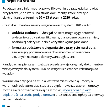
Wpis na studia
Po otrzymaniu informacji o zakwalifikowaniu do przyjęcia kandydat
przygotowuje do wpisu na studia dokumenty, które przesyła
elektronicznie w terminie
20
23 stycznia 2026 roku.
–
Część dokumentów należy wygenerować z systemu IRK - są to:
ankieta osobowa
–
Uwaga!
Ankietę mogą wygenerować
wyłącznie osoby zakwalifikowane; dla wygenerowania ankiety
osobowej należy uzupełnić wszystkie wymagane dane
formularz
podstawa ubiegania się o przyjęcie na studia
,
zawierający podsumowanie dokumentów i oświadczeń
złożonych na etapie dokonywania zgłoszenia.
Kandydaci na pierwszym zjeździe przedstawiają oryginały dokumentów
wczytywanych do systemu IRK na wszystkich etapach rekrutacji (do
wglądu).
Warunkiem przyjęcia na studia jest zawarcie z uczelnią umowy o
warunkach odpłatności za studia podyplomowe (ze wzorem umowy
można się zapoznać wcześniej na stronie:
umowa o warunkach
odpłatności za studia podyplomowe
) oraz wniesienie opłaty za pierwszy
semestr studiów.