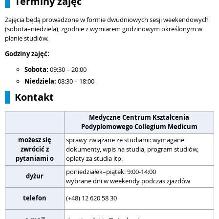
Terminy zajęć
Zajęcia będą prowadzone w formie dwudniowych sesji weekendowych
(sobota–niedziela), zgodnie z wymiarem godzinowym określonym w
planie studiów.
Godziny zajęć:
Sobota:
09:30 – 20:00
Niedziela:
08:30 – 18:00
Kontakt
Medyczne Centrum Kształcenia
Podyplomowego Collegium Medicum
możesz się
sprawy związane ze studiami: wymagane
zwrócić z
dokumenty, wpis na studia, program studiów,
s
pytaniami o
opłaty za studia itp.
poniedziałek–piątek: 9:00-14:00
dyżur
p
wybrane dni w weekendy podczas zjazdów
(
telefon
(+48) 12 620 58 30
(
r