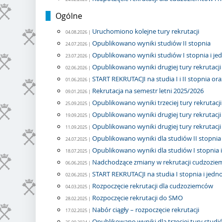
Ogólne
Uruchomiono kolejne tury rekrutacji
04.08.2026 |
Opublikowano wyniki studiów II stopnia
24.07.2026 |
Opublikowano wyniki studiów I stopnia i je
23.07.2026 |
Opublikowano wyniki drugiej tury rekrutacj
02.06.2026 |
START REKRUTACJI na studia I i II stopnia ora
01.06.2026 |
Rekrutacja na semestr letni 2025/2026
09.01.2026 |
Opublikowano wyniki trzeciej tury rekrutacji 
25.09.2025 |
Opublikowano wyniki drugiej tury rekrutacji n
19.09.2025 |
Opublikowano wyniki drugiej tury rekrutacji 
11.09.2025 |
Opublikowano wyniki dla studiów II stopnia
24.07.2025 |
Opublikowano wyniki dla studiów I stopnia i
18.07.2025 |
Nadchodzące zmiany w rekrutacji cudzozi
06.06.2025 |
START REKRUTACJI na studia I stopnia i jednol
02.06.2025 |
Rozpoczęcie rekrutacji dla cudzoziemców
04.03.2025 |
Rozpoczęcie rekrutacji do SMO
28.02.2025 |
Nabór ciągły – rozpoczęcie rekrutacji
17.02.2025 |
Opublikowano wyniki dla trzeciej tury studió