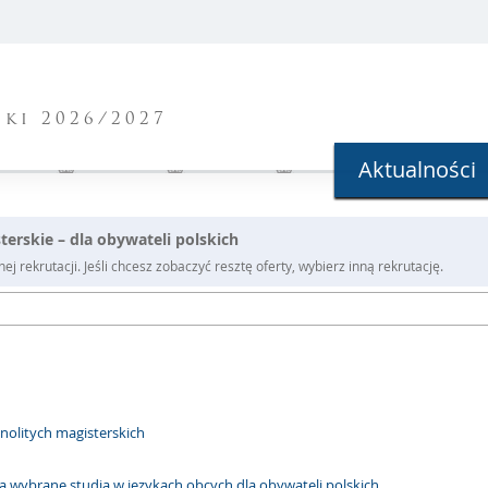
ki 2026/2027
Aktualności
terskie – dla obywateli polskich
j rekrutacji. Jeśli chcesz zobaczyć resztę oferty, wybierz inną rekrutację.
nolitych magisterskich
na wybrane studia w językach obcych dla obywateli polskich