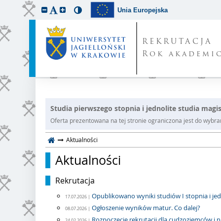
Unia Europejska
REKRUTACJA
Rok akademic
Studia pierwszego stopnia i jednolite studia magis
Oferta prezentowana na tej stronie ograniczona jest do wybrane
Aktualności
Aktualności
Rekrutacja
Opublikowano wyniki studiów I stopnia i jed
17.07.2026 |
Ogłoszenie wyników matur. Co dalej?
08.07.2026 |
Rozpoczęcie rekrutacji dla cudzoziemców i 
24.02.2026 |