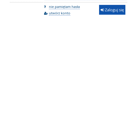
nie pamiętam hasła
Zaloguj się
utwórz konto