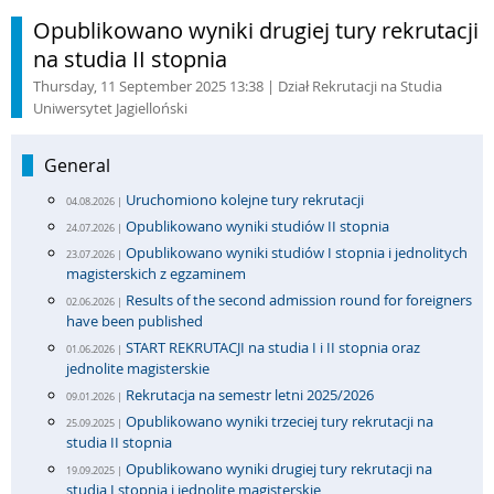
Opublikowano wyniki drugiej tury rekrutacji
na studia II stopnia
Thursday, 11 September 2025 13:38
| Dział Rekrutacji na Studia
Uniwersytet Jagielloński
General
Uruchomiono kolejne tury rekrutacji
04.08.2026 |
Opublikowano wyniki studiów II stopnia
24.07.2026 |
Opublikowano wyniki studiów I stopnia i jednolitych
23.07.2026 |
magisterskich z egzaminem
Results of the second admission round for foreigners
02.06.2026 |
have been published
START REKRUTACJI na studia I i II stopnia oraz
01.06.2026 |
jednolite magisterskie
Rekrutacja na semestr letni 2025/2026
09.01.2026 |
Opublikowano wyniki trzeciej tury rekrutacji na
25.09.2025 |
studia II stopnia
Opublikowano wyniki drugiej tury rekrutacji na
19.09.2025 |
studia I stopnia i jednolite magisterskie