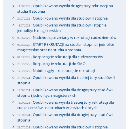
Opublikowano wyniki drugiej tury rekrutacji na
11.09.2025 |
studia II stopnia
Opublikowano wyniki dla studiów II stopnia
24.07.2025 |
Opublikowano wyniki dla studiów I stopnia i
18.07.2025 |
jednolitych magisterskich
Nadchodzące zmiany w rekrutacji cudzoziemców
06.06.2025 |
START REKRUTACJI na studia I stopnia i jednolite
02.06.2025 |
magisterskie oraz na studia II stopnia
Rozpoczęcie rekrutacji dla cudzoziemców
04.03.2025 |
Rozpoczęcie rekrutacji do SMO
28.02.2025 |
Nabór ciągły – rozpoczęcie rekrutacji
17.02.2025 |
Opublikowano wyniki dla trzeciej tury studiów II
25.09.2024 |
stopnia
Opublikowano wyniki dla drugiej tury studiów I
18.09.2024 |
stopnia i jednolitych magisterskich
Opublikowano wyniki trzeciej tury rekrutacji dla
18.09.2024 |
cudzoziemców i na studiach w językach obcych
Opublikowano wyniki dla drugiej tury studiów II
12.09.2024 |
stopnia
Opublikowano wyniki dla studiów II stopnia
25.07.2024 |