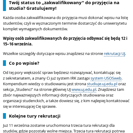
Twój status to „zakwalifikowany” do przyjęcia na
studia? Gratulujemy!
Każda osoba zakwalifikowana do przyjęcia musi dokonać wpisu na listę
studentów, czyli w wyznaczonym terminie dostarczyć do uniwersytetu
komplet wymaganych dokumentów.
Wpisy osób zakwalifikowanych do przyjęcia odbywać się będą 12 i
15–16 września.
Wszelkie szczegóły dotyczące wpisu znajdziesz na stronie
rekrutacji UJ
.
Co po wpisie?
Od tej pory większość spraw będziesz rozwiązywać, kontaktując się
z sekretariatem, a znany Ci już system IRK zastąpi
system USOSweb
.
Kompendium wiedzy o studiowaniu jest strona
studiuje.uj.edu.pl
oraz
sekcja „Studenci” na stronie głównej UJ
www.uj.edu.pl
. Znajdziesz tam
zbiór najważniejszych informacji dotyczących studiowania oraz
organizacji studenckich, a także dowiesz się, z kim najlepiej kontaktować
się w interesującej Cię sprawie.
Kolejne tury rekrutacji
Już 11 września zostanie uruchomiona trzecia tura rekrutacji dla
studiów, gdzie pozostały wolne miejsca. Trzecia tura rekrutacji potrwa