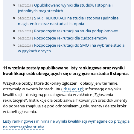
Opublikowano wyniki dla studiów I stopnia i
18.07.2024 |
jednolitych magisterskich
START REKRUTACJI na studia I stopnia i jednolite
04.06.2024 |
magisterskie oraz na studia II stopnia
Rozpoczęcie rekrutacji na studia podyplomowe
23.04.2024 |
Rozpoczęcie rekrutacji dla cudzoziemców
06.03.2024 |
Rozpoczęcie rekrutacji do SMO i na wybrane studia
28.02.2024 |
w językach obcych
11 września zostały opublikowane listy rankingowe oraz wyniki
kwalifikacji osób ubiegających się o przyjęcie na studia II stopnia.
Wszystkie osoby, które dokonały zgłoszeń i opłaciły je w terminie,
otrzymały w swoich kontach IRK (
irk.uj.edu.pl
) informację o wyniku
kwalifikacji – dostępną po zalogowaniu w zakładce „Zgłoszenia
rekrutacyjne”. Instrukcje dla osób zakwalifikowanych oraz dokumenty
do pobrania znajdują się pod odnośnikiem „Dokumenty i dalsze kroki”
w tabeli zgłoszenia.
Listy rankingowe i minimalne wyniki kwalifikacji wymagane do przyjęcia
na poszczególne studia
.