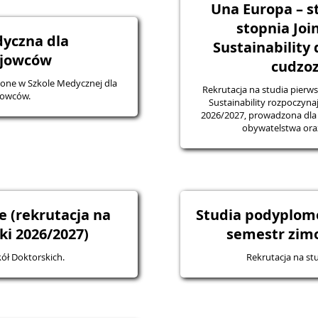
Una Europa – s
stopnia Joi
yczna dla
Sustainability 
ajowców
cudzo
zone w Szkole Medycznej dla
Rekrutacja na studia pierws
jowców.
Sustainability rozpoczyna
2026/2027, prowadzona dla 
obywatelstwa ora
e (rekrutacja na
Studia podyplom
i 2026/2027)
semestr zim
kół Doktorskich.
Rekrutacja na s