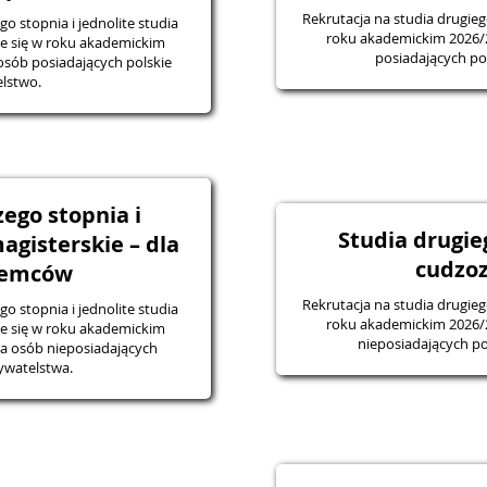
Rekrutacja na studia drugieg
o stopnia i jednolite studia
roku akademickim 2026/
ce się w roku akademickim
posiadających po
osób posiadających polskie
lstwo.
ego stopnia i
Studia drugie
agisterskie – dla
cudzo
iemców
Rekrutacja na studia drugieg
o stopnia i jednolite studia
roku akademickim 2026/
ce się w roku akademickim
nieposiadających po
a osób nieposiadających
ywatelstwa.