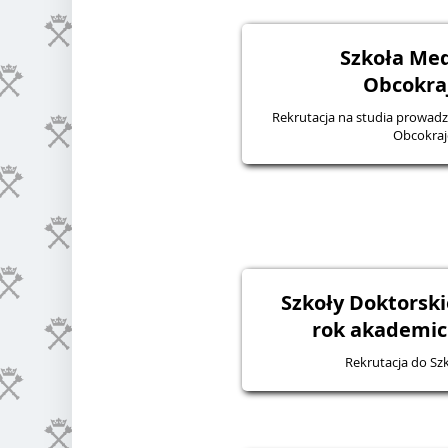
Szkoła Med
Obcokr
Rekrutacja na studia prowad
Obcokra
Szkoły Doktorski
rok akademick
Rekrutacja do Sz