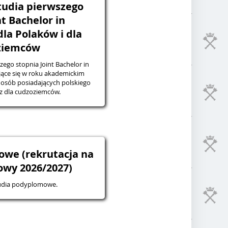
tudia pierwszego
nt Bachelor in
dla Polaków i dla
ziemców
zego stopnia Joint Bachelor in
jące się w roku akademickim
osób posiadających polskiego
z dla cudzoziemców.
owe (rekrutacja na
owy 2026/2027)
tudia podyplomowe.