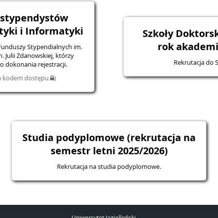
a stypendystów
ki i Informatyki
Szkoły Doktorsk
rok akademi
 Funduszy Stypendialnych im.
 Julii Zdanowskiej, którzy
Rekrutacja do S
 dokonania rejestracji.
na kodem dostępu
)
Studia podyplomowe (rekrutacja na
semestr letni 2025/2026)
Rekrutacja na studia podyplomowe.
Uniwersytet Jagielloński