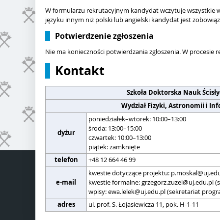
W formularzu rekrutacyjnym kandydat wczytuje wszystkie
języku innym niż polski lub angielski kandydat jest zobowią
Potwierdzenie zgłoszenia
Nie ma konieczności potwierdzania zgłoszenia. W procesie 
Kontakt
Szkoła Doktorska Nauk Ścisły
Wydział Fizyki, Astronomii i I
poniedziałek–wtorek: 10:00–13:00
środa: 13:00–15:00
dyżur
czwartek: 10:00–13:00
piątek: zamknięte
telefon
+48 12 664 46 99
kwestie dotyczące projektu: p.moskal@uj.edu.
e-mail
kwestie formalne: grzegorz.zuzel@uj.edu.pl (s
wpisy: ewa.lelek@uj.edu.pl (sekretariat progr
adres
ul. prof. S. Łojasiewicza 11, pok. H-1-11