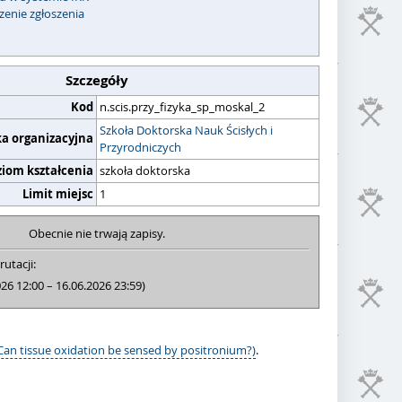
zenie zgłoszenia
Szczegóły
Kod
n.scis.przy_fizyka_sp_moskal_2
Szkoła Doktorska Nauk Ścisłych i
ka organizacyjna
Przyrodniczych
ziom kształcenia
szkoła doktorska
Limit miejsc
1
Obecnie nie trwają zapisy.
rutacji:
026 12:00 – 16.06.2026 23:59)
Can tissue oxidation be sensed by positronium?)
.