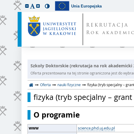
Unia Europejska
REKRUTACJA
Rok akademic
Szkoły Doktorskie (rekrutacja na rok akademicki
Oferta prezentowana na tej stronie ograniczona jest do wybrane
Oferta
nauki fizyczne
fizyka (tryb specjalny – gran
fizyka (tryb specjalny – gran
O programie
www
science.phd.uj.edu.pl