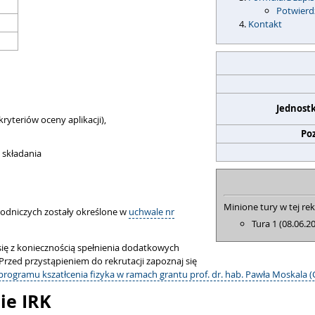
Potwierd
Kontakt
Jednost
yteriów oceny aplikacji),
Po
 składania
Minione tury w tej rek
yrodniczych zostały określone w
uchwale nr
Tura 1 (08.06.2
ię z koniecznością spełnienia dodatkowych
rzed przystąpieniem do rekrutacji zapoznaj się
rogramu kszatłcenia fizyka w ramach grantu prof. dr. hab. Pawła Moskala (
ie IRK