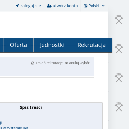
zaloguj się
utwórz konto
Oferta
Jednostki
Rekrutacja
zmień rekrutację
anuluj wybór
Spis treści
ji
u w systemie IRK