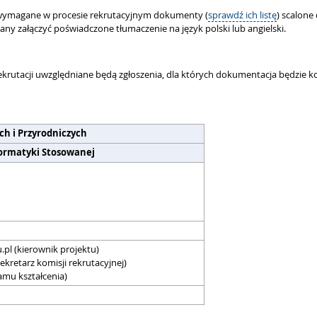
 wymagane w procesie rekrutacyjnym dokumenty (
sprawdź ich listę
) scalon
zany załączyć poświadczone tłumaczenie na język polski lub angielski.
rekrutacji uwzględniane będą zgłoszenia, dla których dokumentacja będzie 
ch i Przyrodniczych
nformatyki Stosowanej
pl (kierownik projektu)
ekretarz komisji rekrutacyjnej)
amu kształcenia)