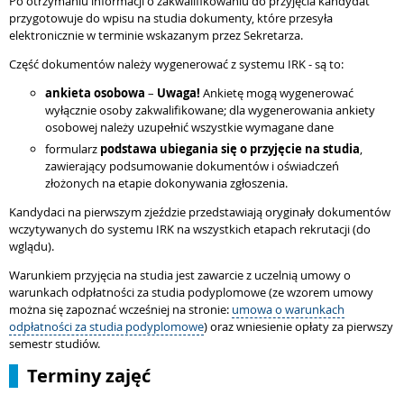
Po otrzymaniu informacji o zakwalifikowaniu do przyjęcia kandydat
przygotowuje do wpisu na studia dokumenty, które przesyła
elektronicznie w terminie wskazanym przez Sekretarza.
Część dokumentów należy wygenerować z systemu IRK - są to:
ankieta osobowa
–
Uwaga!
Ankietę mogą wygenerować
wyłącznie osoby zakwalifikowane; dla wygenerowania ankiety
osobowej należy uzupełnić wszystkie wymagane dane
formularz
podstawa ubiegania się o przyjęcie na studia
,
zawierający podsumowanie dokumentów i oświadczeń
złożonych na etapie dokonywania zgłoszenia.
Kandydaci na pierwszym zjeździe przedstawiają oryginały dokumentów
wczytywanych do systemu IRK na wszystkich etapach rekrutacji (do
wglądu).
Warunkiem przyjęcia na studia jest zawarcie z uczelnią umowy o
warunkach odpłatności za studia podyplomowe (ze wzorem umowy
można się zapoznać wcześniej na stronie:
umowa o warunkach
odpłatności za studia podyplomowe
) oraz wniesienie opłaty za pierwszy
semestr studiów.
Terminy zajęć