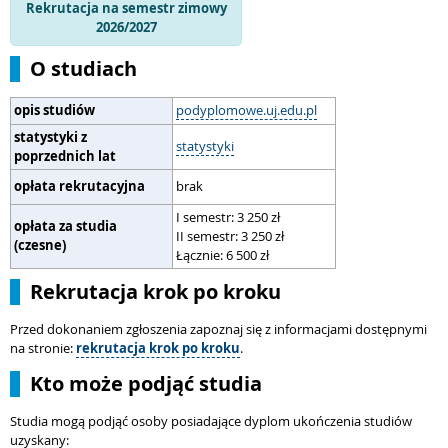
Rekrutacja na semestr zimowy
2026/2027
O studiach
opis studiów
podyplomowe.uj.edu.pl
statystyki z
statystyki
poprzednich lat
opłata rekrutacyjna
brak
I semestr: 3 250 zł
opłata za studia
II semestr: 3 250 zł
(czesne)
Łącznie: 6 500 zł
Rekrutacja krok po kroku
Przed dokonaniem zgłoszenia zapoznaj się z informacjami dostępnymi
na stronie:
rekrutacja krok po kroku
.
Kto może podjąć studia
Studia mogą podjąć osoby posiadające dyplom ukończenia studiów
uzyskany: