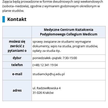
Zajęcia będą prowadzone w formie dwudniowych sesji weekendowych
(sobota–niedziela), zgodnie z wymiarem godzinowym określonym w
planie studiów.
Kontakt
Medyczne Centrum Kształcenia
Podyplomowego Collegium Medicum
możesz się
sprawy związane ze studiami: wymagane
zwrócić z
dokumenty, wpis na studia, program studiów,
s
pytaniami o
opłaty za studia itp.
dyżur
poniedziałek–piątek: 7:30-15:00
p
telefon
(+48) 12 341 19 04
(
r
e-mail
studiamckp@uj.edu.pl
w
u
ul. Radziwiłłowska 4
W
adres
31-026 Kraków
3