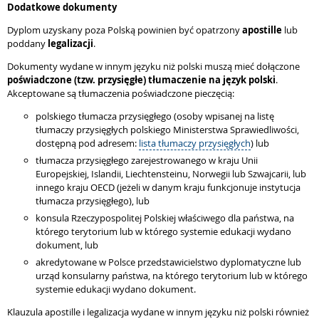
Dodatkowe dokumenty
Dyplom uzyskany poza Polską powinien być opatrzony
apostille
lub
poddany
legalizacji
.
Dokumenty wydane w innym języku niż polski muszą mieć dołączone
poświadczone (tzw. przysięgłe) tłumaczenie na język polski
.
Akceptowane są tłumaczenia poświadczone pieczęcią:
polskiego tłumacza przysięgłego (osoby wpisanej na listę
tłumaczy przysięgłych polskiego Ministerstwa Sprawiedliwości,
dostępną pod adresem:
lista tłumaczy przysięgłych
) lub
tłumacza przysięgłego zarejestrowanego w kraju Unii
Europejskiej, Islandii, Liechtensteinu, Norwegii lub Szwajcarii, lub
innego kraju OECD (jeżeli w danym kraju funkcjonuje instytucja
tłumacza przysięgłego), lub
konsula Rzeczypospolitej Polskiej właściwego dla państwa, na
którego terytorium lub w którego systemie edukacji wydano
dokument, lub
akredytowane w Polsce przedstawicielstwo dyplomatyczne lub
urząd konsularny państwa, na którego terytorium lub w którego
systemie edukacji wydano dokument.
Klauzula apostille i legalizacja wydane w innym języku niż polski również