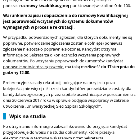
podczas
rozmowy kwalifikacyjnej
punktowanej w skali od 0 do 100.
Warunkiem zapisu i dopuszczenia do rozmowy kwalifikacyjnej
jest poprawność wczytanych do systemu dokumentów
wymaganych w procesie rekrutacji
.
W przypadku potwierdzonych zgłoszeń, dla których dokumenty nie są
poprawne, potwierdzenie zgłoszenia zostanie cofnięte (ponieważ
zgłoszenie nie zostało poprawnie złożone). Kandydat otrzyma
informację od Sekretarza o konieczności wczytania poprawnych
dokumentów. Po wczytaniu poprawnych dokumentów
kandydat
ponownie potwierdza zgłoszenie
, ma taką możliwość
do 17 sierpnia do
godziny 12:00.
Preferencyjne zasady rekrutacji, polegające na przyjęciu poza
kolejnością nie więcej niż trzech kandydatów, przewidziane zostały dla
kandydatów zgłoszonych przez szpitale uczestniczące w porozumieniu z
dnia 20 czerwca 2017 roku w sprawie podjęcia współpracy w zakresie
utworzenia „Uniwersyteckiej Sieci Szpitali Szkolących”.
Wpis na studia
Po otrzymaniu informacji o zakwalifikowaniu do przyjęcia kandydat
przygotowuje do wpisu na studia dokumenty, które przesyła
elektronicznie w terminie wskazanym przez Sekretarza.