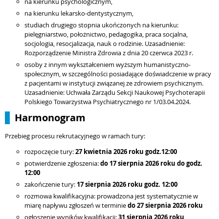
na kierunku psychologicznym,
na kierunku lekarsko-dentystycznym,
studiach drugiego stopnia ukończonych na kierunku:
pielęgniarstwo, położnictwo, pedagogika, praca socjalna,
socjologia, resocjalizacja, nauk o rodzinie. Uzasadnienie:
Rozporządzenie Ministra Zdrowia z dnia 20 czerwca 2023 r.
osoby z innym wykształceniem wyższym humanistyczno-
społecznym, w szczególności posiadające doświadczenie w pracy
z pacjentami w instytucji związanej ze zdrowiem psychicznym.
Uzasadnienie: Uchwała Zarządu Sekcji Naukowej Psychoterapii
Polskiego Towarzystwa Psychiatrycznego nr 1/03.04.2024.
Harmonogram
Przebieg procesu rekrutacyjnego w ramach tury:
rozpoczęcie tury:
27 kwietnia
2026 roku godz.12:00
potwierdzenie zgłoszenia:
do
17 sierpnia
2026 roku do godz.
12:00
zakończenie tury:
17 sierpnia
2026 roku godz. 12:00
rozmowa kwalifikacyjna: prowadzona jest systematycznie w
miarę napływu zgłoszeń w terminie
do 27 sierpnia 2026 roku
ogłoszenie wyników kwalifikacji:
31 sierpnia 2026 roku