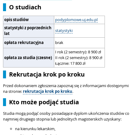
O studiach
opis studiów
podyplomowe.uj.edu.pl
statystyki z poprzednich
statystyki
lat
opłata rekrutacyjna
brak
I rok (2 semestry
)
: 8 900 zł
opłata za studia (czesne)
II rok (2 semestry
)
: 8 900 zł
Łącznie: 17 800 zł
Rekrutacja krok po kroku
Przed dokonaniem zgłoszenia zapoznaj się z informacjami dostępnymi
na stronie:
rekrutacja krok po kroku
.
Kto może podjąć studia
Studia mogą podjąć osoby posiadające dyplom ukończenia studiów co
najmniej drugiego stopnia lub jednolitych magisterskich uzyskany:
na kierunku lekarskim,