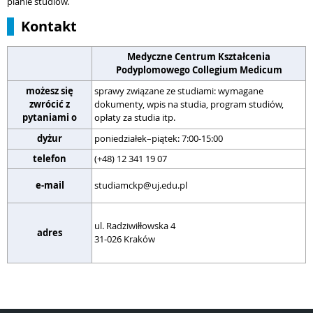
planie studiów.
Kontakt
Medyczne Centrum Kształcenia
Podyplomowego Collegium Medicum
możesz się
sprawy związane ze studiami: wymagane
zwrócić z
dokumenty, wpis na studia, program studiów,
s
pytaniami o
opłaty za studia itp.
dyżur
poniedziałek–piątek: 7:00-15:00
p
telefon
(+48) 12 341 19 07
(
r
e-mail
studiamckp@uj.edu.pl
w
u
ul. Radziwiłłowska 4
W
adres
31-026 Kraków
3