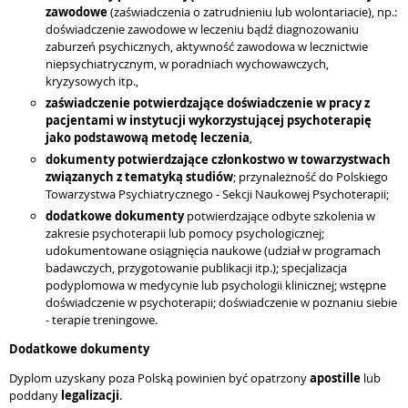
zawodowe
(zaświadczenia o zatrudnieniu lub wolontariacie), np.:
doświadczenie zawodowe w leczeniu bądź diagnozowaniu
zaburzeń psychicznych, aktywność zawodowa w lecznictwie
niepsychiatrycznym, w poradniach wychowawczych,
kryzysowych itp.,
zaświadczenie potwierdzające doświadczenie w pracy z
pacjentami w instytucji wykorzystującej psychoterapię
jako podstawową metodę leczenia
,
dokumenty potwierdzające członkostwo w towarzystwach
związanych z tematyką studiów
; przynależność do Polskiego
Towarzystwa Psychiatrycznego - Sekcji Naukowej Psychoterapii;
dodatkowe dokumenty
potwierdzające odbyte szkolenia w
zakresie psychoterapii lub pomocy psychologicznej;
udokumentowane osiągnięcia naukowe (udział w programach
badawczych, przygotowanie publikacji itp.); specjalizacja
podyplomowa w medycynie lub psychologii klinicznej; wstępne
doświadczenie w psychoterapii; doświadczenie w poznaniu siebie
- terapie treningowe.
Dodatkowe dokumenty
Dyplom uzyskany poza Polską powinien być opatrzony
apostille
lub
poddany
legalizacji
.