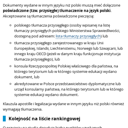
Dokumenty wydane w innym języku niż polski muszą mieć dołączone
poświadczone (tzw. przysięgłe) tłumaczenie na język polski
.
Akceptowane są tłumaczenia poświadczone pieczęcią:
polskiego tłumacza przysięgłego (osoby wpisanej na listę
tłumaczy przysięgłych polskiego Ministerstwa Sprawiedliwości,
dostępną pod adresem:
lista tłumaczy przysięgłych
) lub
tłumacza przysięgłego zarejestrowanego w kraju Unii
Europejskiej, Islandii, Liechtensteinu, Norwegii lub Szwajcarii, lub
innego kraju OECD (jeżeli w danym kraju funkcjonuje instytucja
tłumacza przysięgłego), lub
konsula Rzeczypospolitej Polskiej właściwego dla państwa, na
którego terytorium lub w którego systemie edukacji wydano
dokument, lub
akredytowane w Polsce przedstawicielstwo dyplomatyczne lub
urząd konsularny państwa, na którego terytorium lub w którego
systemie edukacji wydano dokument.
Klauzula apostille i legalizacja wydane w innym języku niż polski również
wymagają tłumaczenia.
Kolejność na liście rankingowej
O przyjęciu na studia decyduje liczba punktów uzyskanych