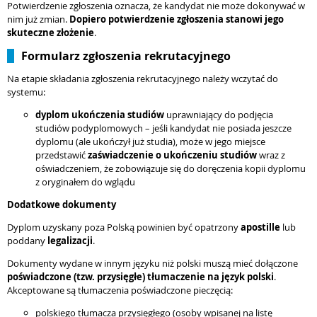
Potwierdzenie zgłoszenia oznacza, że kandydat nie może dokonywać w
nim już zmian.
Dopiero potwierdzenie zgłoszenia stanowi jego
skuteczne złożenie
.
Formularz zgłoszenia rekrutacyjnego
Na etapie składania zgłoszenia rekrutacyjnego należy wczytać do
systemu:
dyplom ukończenia studiów
uprawniający do podjęcia
studiów podyplomowych – jeśli kandydat nie posiada jeszcze
dyplomu (ale ukończył już studia), może w jego miejsce
przedstawić
zaświadczenie o ukończeniu studiów
wraz z
oświadczeniem, że zobowiązuje się do doręczenia kopii dyplomu
z oryginałem do wglądu
Dodatkowe dokumenty
Dyplom uzyskany poza Polską powinien być opatrzony
apostille
lub
poddany
legalizacji
.
Dokumenty wydane w innym języku niż polski muszą mieć dołączone
poświadczone (tzw. przysięgłe) tłumaczenie na język polski
.
Akceptowane są tłumaczenia poświadczone pieczęcią:
polskiego tłumacza przysięgłego (osoby wpisanej na listę