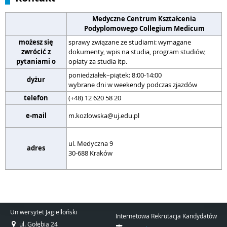
Medyczne Centrum Kształcenia
Podyplomowego Collegium Medicum
możesz się
sprawy związane ze studiami: wymagane
zwrócić z
dokumenty, wpis na studia, program studiów,
s
pytaniami o
opłaty za studia itp.
poniedziałek–piątek: 8:00-14:00
dyżur
p
wybrane dni w weekendy podczas zjazdów
telefon
(+48) 12 620 58 20
(
r
e-mail
m.kozlowska@uj.edu.pl
w
u
ul. Medyczna 9
W
adres
30-688 Kraków
3
Uniwersytet Jagielloński
Internetowa Rekrutacja Kandydatów
ul. Gołębia 24