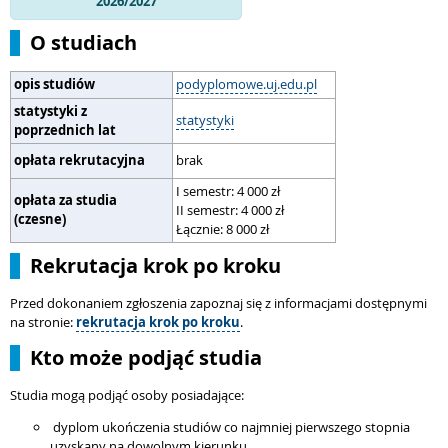
2026/2027
O studiach
opis studiów
podyplomowe.uj.edu.pl
statystyki z
statystyki
poprzednich lat
opłata rekrutacyjna
brak
I semestr: 4 000 zł
opłata za studia
II semestr: 4 000 zł
(czesne)
Łącznie: 8 000 zł
Rekrutacja krok po kroku
Przed dokonaniem zgłoszenia zapoznaj się z informacjami dostępnymi
na stronie:
rekrutacja krok po kroku
.
Kto może podjąć studia
Studia mogą podjąć osoby posiadające:
dyplom ukończenia studiów co najmniej pierwszego stopnia
uzyskany na dowolnym kierunku