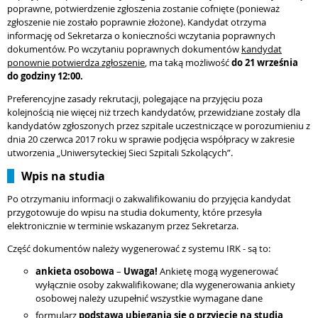
poprawne, potwierdzenie zgłoszenia zostanie cofnięte (ponieważ
zgłoszenie nie zostało poprawnie złożone). Kandydat otrzyma
informację od Sekretarza o konieczności wczytania poprawnych
dokumentów. Po wczytaniu poprawnych dokumentów
kandydat
ponownie potwierdza zgłoszenie
, ma taką możliwość
do 21 września
do godziny 12:00.
Preferencyjne zasady rekrutacji, polegające na przyjęciu poza
kolejnością nie więcej niż trzech kandydatów, przewidziane zostały dla
kandydatów zgłoszonych przez szpitale uczestniczące w porozumieniu z
dnia 20 czerwca 2017 roku w sprawie podjęcia współpracy w zakresie
utworzenia „Uniwersyteckiej Sieci Szpitali Szkolących”.
Wpis na studia
Po otrzymaniu informacji o zakwalifikowaniu do przyjęcia kandydat
przygotowuje do wpisu na studia dokumenty, które przesyła
elektronicznie w terminie wskazanym przez Sekretarza.
Część dokumentów należy wygenerować z systemu IRK - są to:
ankieta osobowa
–
Uwaga!
Ankietę mogą wygenerować
wyłącznie osoby zakwalifikowane; dla wygenerowania ankiety
osobowej należy uzupełnić wszystkie wymagane dane
formularz
podstawa ubiegania się o przyjęcie na studia
,