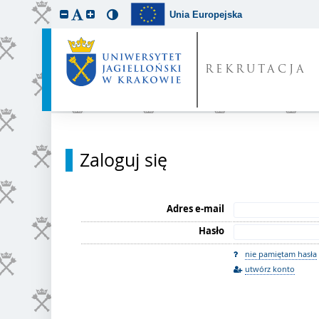
Unia Europejska
REKRUTACJA
Zaloguj się
Adres e-mail
Hasło
nie pamiętam hasła
utwórz konto