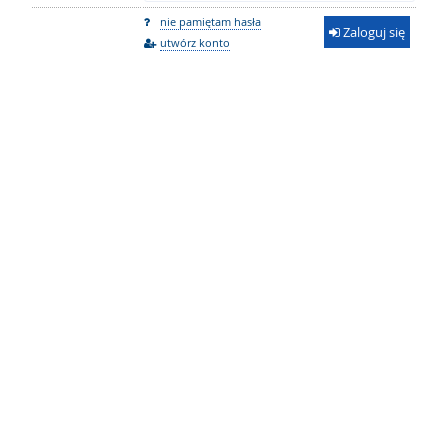
nie pamiętam hasła
Zaloguj się
utwórz konto