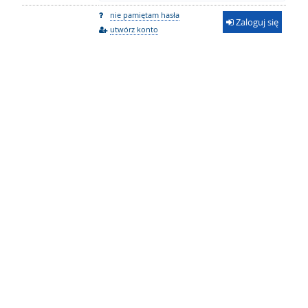
nie pamiętam hasła
Zaloguj się
utwórz konto