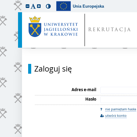
Unia Europejska
REKRUTACJA
Zaloguj się
Adres e-mail
Hasło
nie pamiętam hasła
utwórz konto