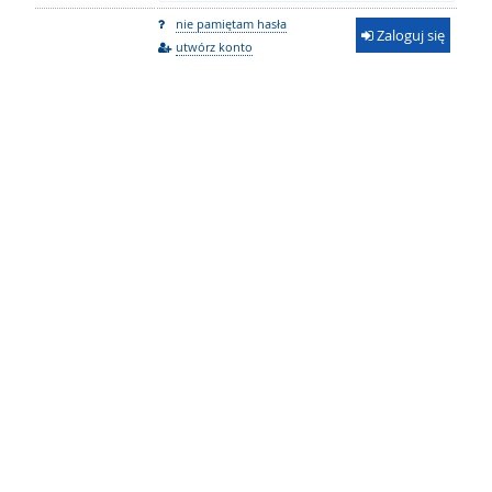
nie pamiętam hasła
Zaloguj się
utwórz konto