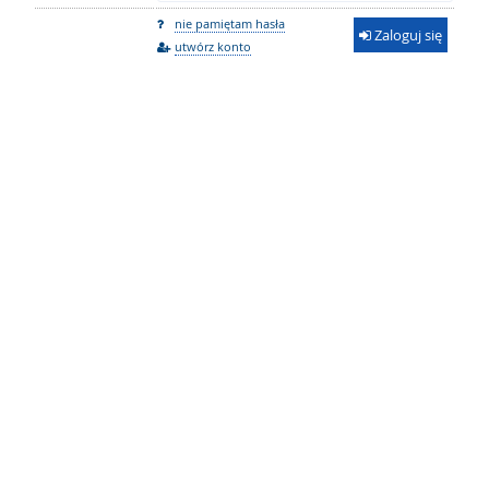
nie pamiętam hasła
Zaloguj się
utwórz konto