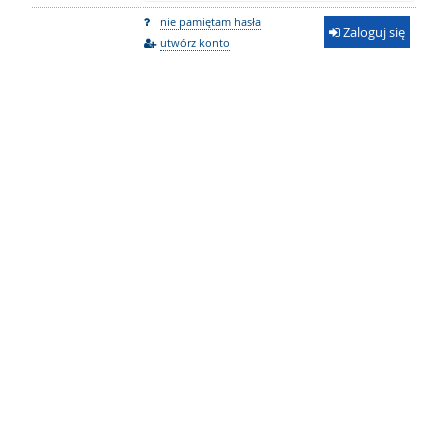
nie pamiętam hasła
Zaloguj się
utwórz konto